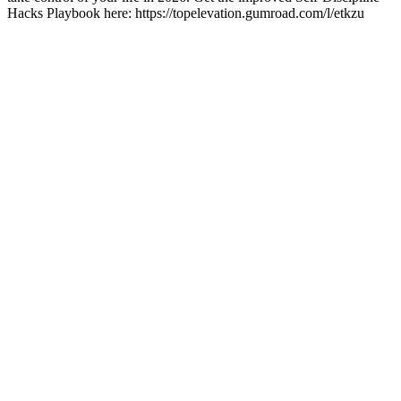
Hacks Playbook here: https://topelevation.gumroad.com/l/etkzu
Sitio web del podcast