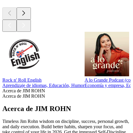
Rock n' Roll English
A lo Grande Podcast (co
Aprendizaje de idiomas, Educación, Humor
Economía y empresa, Educ
Acerca de JIM ROHN
Acerca de JIM ROHN
Acerca de JIM ROHN
Timeless Jim Rohn wisdom on discipline, success, personal growth,
and daily execution. Build better habits, sharpen your focus, and
take control of your life in 2026. Get the improved Self-Discipline