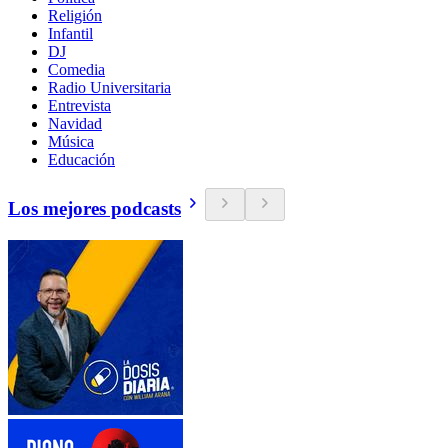
Religión
Infantil
DJ
Comedia
Radio Universitaria
Entrevista
Navidad
Música
Educación
Los mejores podcasts