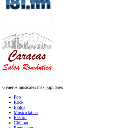
Géneros musicales más populares
Pop
Rock
Éxitos
Música latina
Electro
Chillout
Reggaetón