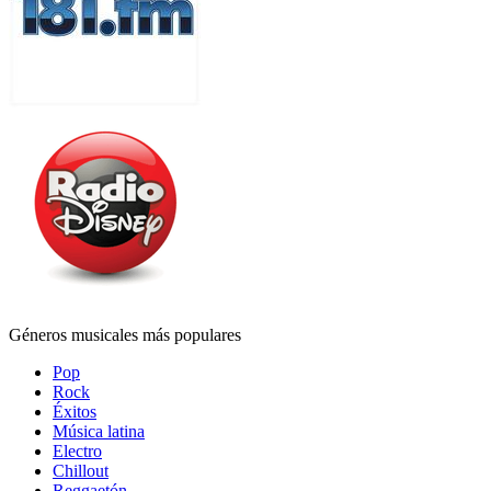
Géneros musicales más populares
Pop
Rock
Éxitos
Música latina
Electro
Chillout
Reggaetón