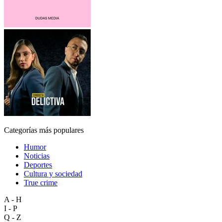
Categorías más populares
Humor
Noticias
Deportes
Cultura y sociedad
True crime
A - H
I - P
Q - Z