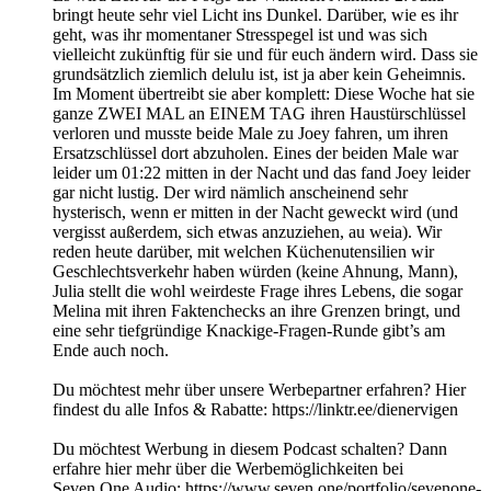
bringt heute sehr viel Licht ins Dunkel. Darüber, wie es ihr
geht, was ihr momentaner Stresspegel ist und was sich
vielleicht zukünftig für sie und für euch ändern wird. Dass sie
grundsätzlich ziemlich delulu ist, ist ja aber kein Geheimnis.
Im Moment übertreibt sie aber komplett: Diese Woche hat sie
ganze ZWEI MAL an EINEM TAG ihren Haustürschlüssel
verloren und musste beide Male zu Joey fahren, um ihren
Ersatzschlüssel dort abzuholen. Eines der beiden Male war
leider um 01:22 mitten in der Nacht und das fand Joey leider
gar nicht lustig. Der wird nämlich anscheinend sehr
hysterisch, wenn er mitten in der Nacht geweckt wird (und
vergisst außerdem, sich etwas anzuziehen, au weia). Wir
reden heute darüber, mit welchen Küchenutensilien wir
Geschlechtsverkehr haben würden (keine Ahnung, Mann),
Julia stellt die wohl weirdeste Frage ihres Lebens, die sogar
Melina mit ihren Faktenchecks an ihre Grenzen bringt, und
eine sehr tiefgründige Knackige-Fragen-Runde gibt’s am
Ende auch noch.
Du möchtest mehr über unsere Werbepartner erfahren? Hier
findest du alle Infos & Rabatte: https://linktr.ee/dienervigen
Du möchtest Werbung in diesem Podcast schalten? Dann
erfahre hier mehr über die Werbemöglichkeiten bei
Seven.One Audio: https://www.seven.one/portfolio/sevenone-