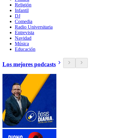
Religión
Infantil
DJ
Comedia
Radio Universitaria
Entrevista
Navidad
Música
Educación
Los mejores podcasts