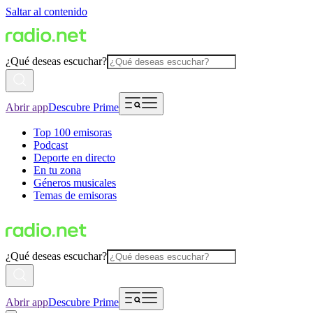
Saltar al contenido
¿Qué deseas escuchar?
Abrir app
Descubre Prime
Top 100 emisoras
Podcast
Deporte en directo
En tu zona
Géneros musicales
Temas de emisoras
¿Qué deseas escuchar?
Abrir app
Descubre Prime