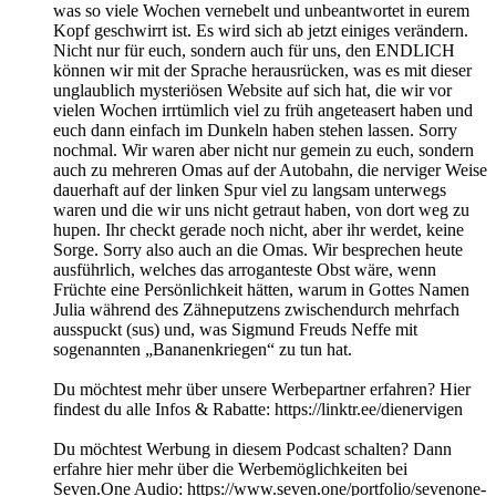
was so viele Wochen vernebelt und unbeantwortet in eurem
Kopf geschwirrt ist. Es wird sich ab jetzt einiges verändern.
Nicht nur für euch, sondern auch für uns, den ENDLICH
können wir mit der Sprache herausrücken, was es mit dieser
unglaublich mysteriösen Website auf sich hat, die wir vor
vielen Wochen irrtümlich viel zu früh angeteasert haben und
euch dann einfach im Dunkeln haben stehen lassen. Sorry
nochmal. Wir waren aber nicht nur gemein zu euch, sondern
auch zu mehreren Omas auf der Autobahn, die nerviger Weise
dauerhaft auf der linken Spur viel zu langsam unterwegs
waren und die wir uns nicht getraut haben, von dort weg zu
hupen. Ihr checkt gerade noch nicht, aber ihr werdet, keine
Sorge. Sorry also auch an die Omas. Wir besprechen heute
ausführlich, welches das arroganteste Obst wäre, wenn
Früchte eine Persönlichkeit hätten, warum in Gottes Namen
Julia während des Zähneputzens zwischendurch mehrfach
ausspuckt (sus) und, was Sigmund Freuds Neffe mit
sogenannten „Bananenkriegen“ zu tun hat.
Du möchtest mehr über unsere Werbepartner erfahren? Hier
findest du alle Infos & Rabatte: https://linktr.ee/dienervigen
Du möchtest Werbung in diesem Podcast schalten? Dann
erfahre hier mehr über die Werbemöglichkeiten bei
Seven.One Audio: https://www.seven.one/portfolio/sevenone-