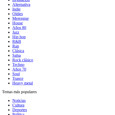
Alternativa
Indie
Oldies
Merengue
House
Años 80
Jazz
Hip hop
R&B
Rap
Clásica
Salsa
Rock clásico
Techno
Años 70
Soul
Trance
Heavy metal
Temas más populares
Noticias
Cultura
Deportes
Política