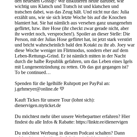
den neuesten Gossip? Wir diskutieren heute darüber, wie
wichtig uns Klatsch und Tratsch ist und klatschen und
tratschen dabei, was das Zeug hält. Und nicht nur das: Julia
erzählt uns, wie sie sich letzte Woche bis auf die Knochen
blamiert hat. Sie hat nämlich aus versehen ganz unangenehm
geflirtet, bzw. ihre Hose (ihr checkt zwar gerade nicht, aber
ihr werdet noch, versprochen!). Spoiler an dieser Stelle: Die
Person, mit der Julias Hose geflirtet hat, ist jetzt stark verstört
und bricht wahrscheinlich bald den Kotakt zu ihr ab. Joey war
diese Woche weniger im Flirtmodus, sondern eher auf dem
Leben-Rettungs-Grind. Er ist nämlich mitten in der Nacht
durch die halbe Republik gefahren, um das Leben eines Igels
mit Lungenentzündung zu retten. Ob das gut gegangen ist?
To be continued…
Spenden für die Igelhilfe Ruhrpott per PayPal an:
j.gehmeyer@online.de 💛
Kauft Tickes für unsere Tour (lohnt sich):
dienervigen.myticket.de
Du möchtest mehr über unsere Werbepartner erfahren? Hier
findest du alle Infos & Rabatte: https://linktr.ee/dienervigen
Du möchtest Werbung in diesem Podcast schalten? Dann