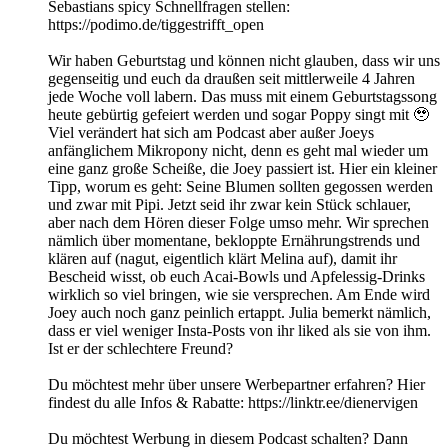
Sebastians spicy Schnellfragen stellen:
https://podimo.de/tiggestrifft_open
Wir haben Geburtstag und können nicht glauben, dass wir uns
gegenseitig und euch da draußen seit mittlerweile 4 Jahren
jede Woche voll labern. Das muss mit einem Geburtstagssong
heute gebürtig gefeiert werden und sogar Poppy singt mit 🥹
Viel verändert hat sich am Podcast aber außer Joeys
anfänglichem Mikropony nicht, denn es geht mal wieder um
eine ganz große Scheiße, die Joey passiert ist. Hier ein kleiner
Tipp, worum es geht: Seine Blumen sollten gegossen werden
und zwar mit Pipi. Jetzt seid ihr zwar kein Stück schlauer,
aber nach dem Hören dieser Folge umso mehr. Wir sprechen
nämlich über momentane, bekloppte Ernährungstrends und
klären auf (nagut, eigentlich klärt Melina auf), damit ihr
Bescheid wisst, ob euch Acai-Bowls und Apfelessig-Drinks
wirklich so viel bringen, wie sie versprechen. Am Ende wird
Joey auch noch ganz peinlich ertappt. Julia bemerkt nämlich,
dass er viel weniger Insta-Posts von ihr liked als sie von ihm.
Ist er der schlechtere Freund?
Du möchtest mehr über unsere Werbepartner erfahren? Hier
findest du alle Infos & Rabatte: https://linktr.ee/dienervigen
Du möchtest Werbung in diesem Podcast schalten? Dann