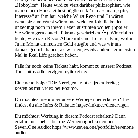
„Hobbylos“. Heute wird zu viert darüber philosophiert, wie
man seinem Hausarzt bestmöglich erklärt, dass man „spicy
Interesse“ an ihm hat, welche Wurst Rezo und Ju wären,
wenn sie eine Wurst wären und welchen Job die beiden
unbedingt noch in ihrem Leben ausführen wollen (Spoiler:
Sie wären gern dauerhaft krank geschrieben 💀). Wir erfahren
heute, wie es zu Rezos Affäre mit einer Lehrerin kam, wofür
Ju im Monat am meisten Geld ausgibt und was wir uns
damals gedacht haben, als wir den jeweils anderen zum ersten
Mal in Real Life gesehen haben.
Falls ihr noch keine Tickets habt, kommt zu unserer Podcast
Tour: https://dienervigen.myticket.de/
Eine neue Folge "Die Nervigen" gibt es jeden Freitag
kostenlos mit Video bei Podimo.
Du möchtest mehr über unsere Werbepartner erfahren? Hier
findest du alle Infos & Rabatte: https://linktr.ee/dienervigen
Du möchtest Werbung in diesem Podcast schalten? Dann
erfahre hier mehr über die Werbemöglichkeiten bei
Seven.One Audio: https://www.seven.one/portfolio/sevenone-
audio