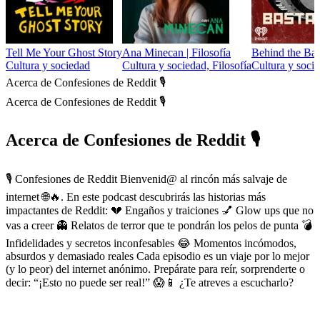
Tell Me Your Ghost Story
Ana Minecan | Filosofía
Behind the Bas
Cultura y sociedad
Cultura y sociedad, Filosofía
Cultura y socie
Acerca de Confesiones de Reddit 🎙️
Acerca de Confesiones de Reddit 🎙️
Acerca de Confesiones de Reddit 🎙️
🎙️ Confesiones de Reddit Bienvenid@ al rincón más salvaje de
internet 🌐🔥. En este podcast descubrirás las historias más
impactantes de Reddit: 💔 Engaños y traiciones 💅 Glow ups que no
vas a creer 👻 Relatos de terror que te pondrán los pelos de punta 💣
Infidelidades y secretos inconfesables 😂 Momentos incómodos,
absurdos y demasiado reales Cada episodio es un viaje por lo mejor
(y lo peor) del internet anónimo. Prepárate para reír, sorprenderte o
decir: “¡Esto no puede ser real!” 😱📱 ¿Te atreves a escucharlo?
Sitio web del podcast