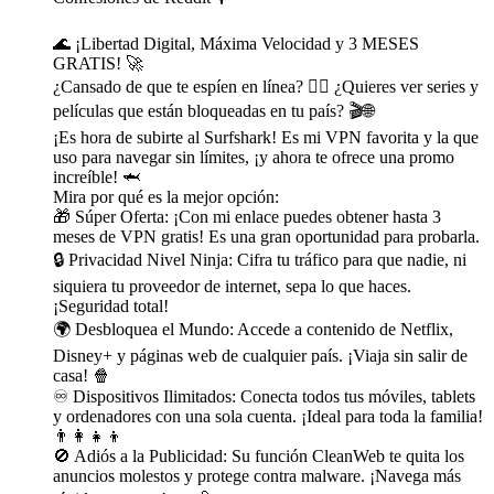
🌊 ¡Libertad Digital, Máxima Velocidad y 3 MESES
GRATIS! 🚀
¿Cansado de que te espíen en línea? 🙅‍♀️ ¿Quieres ver series y
películas que están bloqueadas en tu país? 🎬🌐
¡Es hora de subirte al Surfshark! Es mi VPN favorita y la que
uso para navegar sin límites, ¡y ahora te ofrece una promo
increíble! 🦈
Mira por qué es la mejor opción:
🎁 Súper Oferta: ¡Con mi enlace puedes obtener hasta 3
meses de VPN gratis! Es una gran oportunidad para probarla.
🔒 Privacidad Nivel Ninja: Cifra tu tráfico para que nadie, ni
siquiera tu proveedor de internet, sepa lo que haces.
¡Seguridad total!
🌍 Desbloquea el Mundo: Accede a contenido de Netflix,
Disney+ y páginas web de cualquier país. ¡Viaja sin salir de
casa! 🍿
♾️ Dispositivos Ilimitados: Conecta todos tus móviles, tablets
y ordenadores con una sola cuenta. ¡Ideal para toda la familia!
👨‍👩‍👧‍👦
🚫 Adiós a la Publicidad: Su función CleanWeb te quita los
anuncios molestos y protege contra malware. ¡Navega más