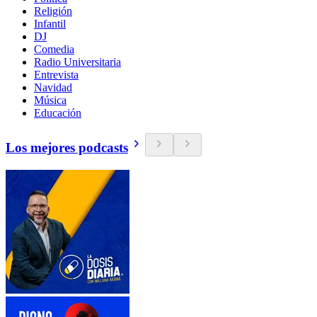
Religión
Infantil
DJ
Comedia
Radio Universitaria
Entrevista
Navidad
Música
Educación
Los mejores podcasts