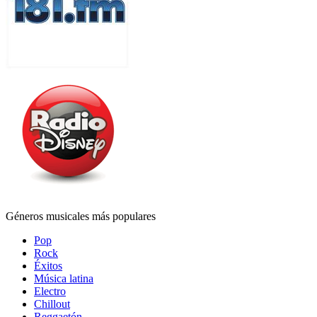
Géneros musicales más populares
Pop
Rock
Éxitos
Música latina
Electro
Chillout
Reggaetón