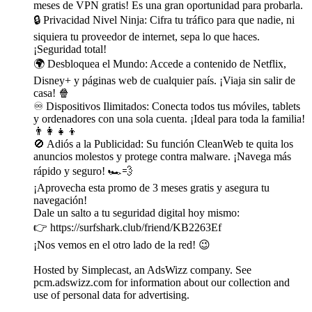
meses de VPN gratis! Es una gran oportunidad para probarla.
🔒 Privacidad Nivel Ninja: Cifra tu tráfico para que nadie, ni
siquiera tu proveedor de internet, sepa lo que haces.
¡Seguridad total!
🌍 Desbloquea el Mundo: Accede a contenido de Netflix,
Disney+ y páginas web de cualquier país. ¡Viaja sin salir de
casa! 🍿
♾️ Dispositivos Ilimitados: Conecta todos tus móviles, tablets
y ordenadores con una sola cuenta. ¡Ideal para toda la familia!
👨‍👩‍👧‍👦
🚫 Adiós a la Publicidad: Su función CleanWeb te quita los
anuncios molestos y protege contra malware. ¡Navega más
rápido y seguro! 🏎️💨
¡Aprovecha esta promo de 3 meses gratis y asegura tu
navegación!
Dale un salto a tu seguridad digital hoy mismo:
👉 https://surfshark.club/friend/KB2263Ef
¡Nos vemos en el otro lado de la red! 😉
Hosted by Simplecast, an AdsWizz company. See
pcm.adswizz.com for information about our collection and
use of personal data for advertising.