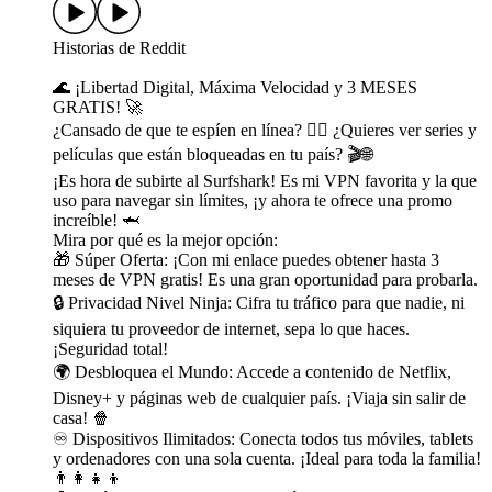
Historias de Reddit
🌊 ¡Libertad Digital, Máxima Velocidad y 3 MESES
GRATIS! 🚀
¿Cansado de que te espíen en línea? 🙅‍♀️ ¿Quieres ver series y
películas que están bloqueadas en tu país? 🎬🌐
¡Es hora de subirte al Surfshark! Es mi VPN favorita y la que
uso para navegar sin límites, ¡y ahora te ofrece una promo
increíble! 🦈
Mira por qué es la mejor opción:
🎁 Súper Oferta: ¡Con mi enlace puedes obtener hasta 3
meses de VPN gratis! Es una gran oportunidad para probarla.
🔒 Privacidad Nivel Ninja: Cifra tu tráfico para que nadie, ni
siquiera tu proveedor de internet, sepa lo que haces.
¡Seguridad total!
🌍 Desbloquea el Mundo: Accede a contenido de Netflix,
Disney+ y páginas web de cualquier país. ¡Viaja sin salir de
casa! 🍿
♾️ Dispositivos Ilimitados: Conecta todos tus móviles, tablets
y ordenadores con una sola cuenta. ¡Ideal para toda la familia!
👨‍👩‍👧‍👦