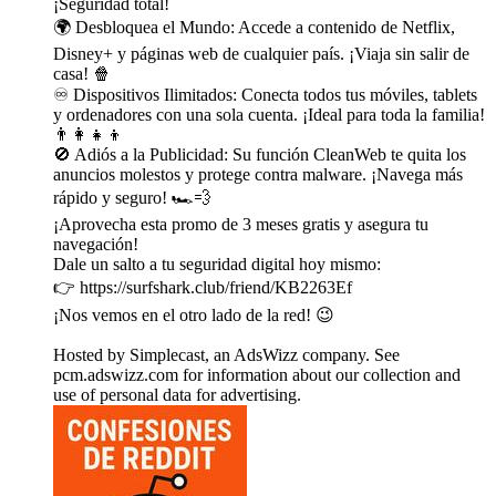
¡Seguridad total!
🌍 Desbloquea el Mundo: Accede a contenido de Netflix,
Disney+ y páginas web de cualquier país. ¡Viaja sin salir de
casa! 🍿
♾️ Dispositivos Ilimitados: Conecta todos tus móviles, tablets
y ordenadores con una sola cuenta. ¡Ideal para toda la familia!
👨‍👩‍👧‍👦
🚫 Adiós a la Publicidad: Su función CleanWeb te quita los
anuncios molestos y protege contra malware. ¡Navega más
rápido y seguro! 🏎️💨
¡Aprovecha esta promo de 3 meses gratis y asegura tu
navegación!
Dale un salto a tu seguridad digital hoy mismo:
👉 https://surfshark.club/friend/KB2263Ef
¡Nos vemos en el otro lado de la red! 😉
Hosted by Simplecast, an AdsWizz company. See
pcm.adswizz.com for information about our collection and
use of personal data for advertising.