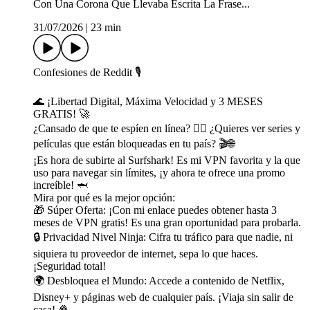
Con Una Corona Que Llevaba Escrita La Frase...
31/07/2026
|
23 min
Confesiones de Reddit 🎙️
🌊 ¡Libertad Digital, Máxima Velocidad y 3 MESES
GRATIS! 🚀
¿Cansado de que te espíen en línea? 🙅‍♀️ ¿Quieres ver series y
películas que están bloqueadas en tu país? 🎬🌐
¡Es hora de subirte al Surfshark! Es mi VPN favorita y la que
uso para navegar sin límites, ¡y ahora te ofrece una promo
increíble! 🦈
Mira por qué es la mejor opción:
🎁 Súper Oferta: ¡Con mi enlace puedes obtener hasta 3
meses de VPN gratis! Es una gran oportunidad para probarla.
🔒 Privacidad Nivel Ninja: Cifra tu tráfico para que nadie, ni
siquiera tu proveedor de internet, sepa lo que haces.
¡Seguridad total!
🌍 Desbloquea el Mundo: Accede a contenido de Netflix,
Disney+ y páginas web de cualquier país. ¡Viaja sin salir de
casa! 🍿