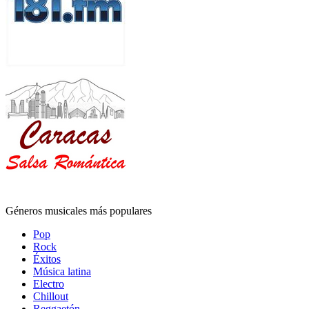
Géneros musicales más populares
Pop
Rock
Éxitos
Música latina
Electro
Chillout
Reggaetón