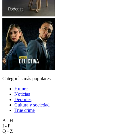
Categorías más populares
Humor
Noticias
Deportes
Cultura y sociedad
True crime
A - H
I - P
Q - Z