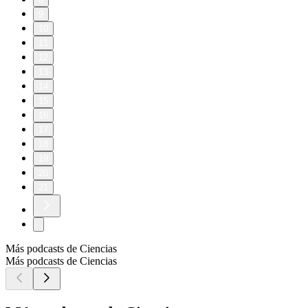
9
10
11
12
13
14
15
16
17
18
19
20
21
Más podcasts de Ciencias
Más podcasts de Ciencias