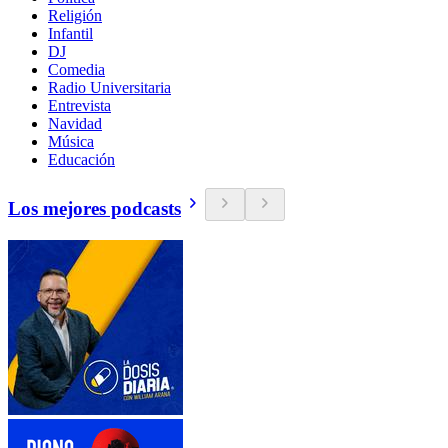
Religión
Infantil
DJ
Comedia
Radio Universitaria
Entrevista
Navidad
Música
Educación
Los mejores podcasts