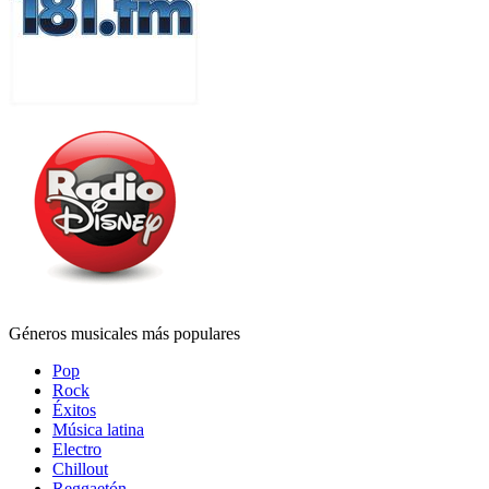
Géneros musicales más populares
Pop
Rock
Éxitos
Música latina
Electro
Chillout
Reggaetón