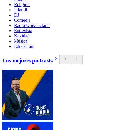
Religión
Infantil
DJ
Comedia
Radio Universitaria
Entrevista
Navidad
Música
Educación
Los mejores podcasts