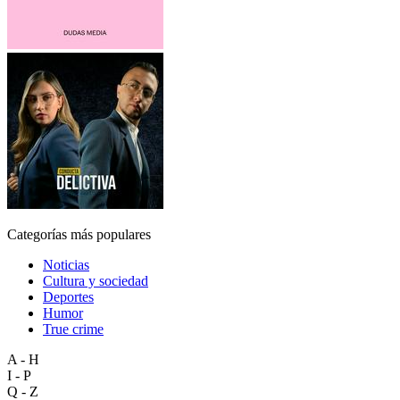
Categorías más populares
Noticias
Cultura y sociedad
Deportes
Humor
True crime
A - H
I - P
Q - Z