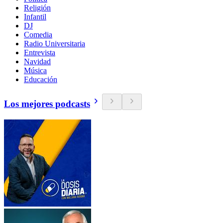
Religión
Infantil
DJ
Comedia
Radio Universitaria
Entrevista
Navidad
Música
Educación
Los mejores podcasts