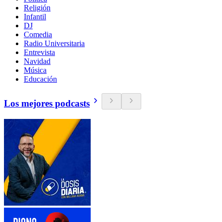
Religión
Infantil
DJ
Comedia
Radio Universitaria
Entrevista
Navidad
Música
Educación
Los mejores podcasts