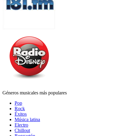
Géneros musicales más populares
Pop
Rock
Éxitos
Música latina
Electro
Chillout
Reggaetón