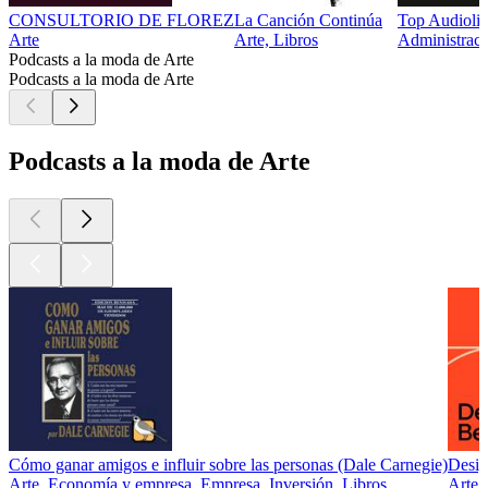
CONSULTORIO DE FLOREZ
La Canción Continúa
Top Audiolib
Arte
Arte, Libros
Administraci
Podcasts a la moda de Arte
Podcasts a la moda de Arte
Podcasts a la moda de Arte
Cómo ganar amigos e influir sobre las personas (Dale Carnegie)
Desig
Arte, Economía y empresa, Empresa, Inversión, Libros
Arte,