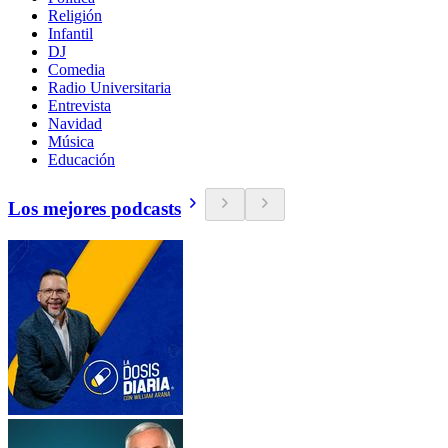
Religión
Infantil
DJ
Comedia
Radio Universitaria
Entrevista
Navidad
Música
Educación
Los mejores podcasts