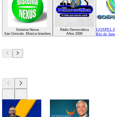
GOSPEL B
Sistema Nexus
Rádio Democrática
Sao Goncalo, Música brasilera
Años 2000
Río de Janei
Los mejores
podcasts
Los mejores
podcasts
Los mejores
podcasts