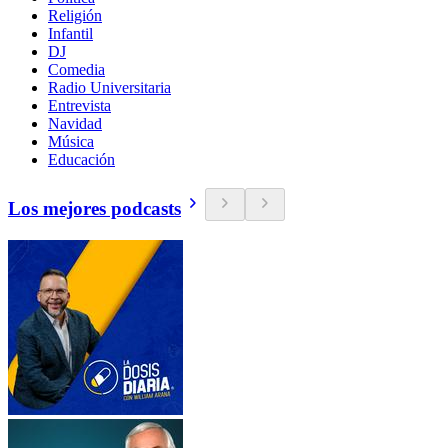
Religión
Infantil
DJ
Comedia
Radio Universitaria
Entrevista
Navidad
Música
Educación
Los mejores podcasts