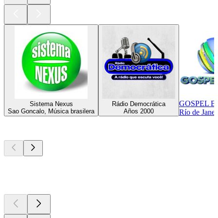
GOSPEL B
Sistema Nexus
Rádio Democrática
Sao Goncalo, Música brasilera
Años 2000
Río de Janei
Los mejores
podcasts
Los mejores
podcasts
Los mejores
podcasts