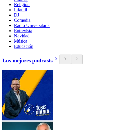
Religión
Infantil
DJ
Comedia
Radio Universitaria
Entrevista
Navidad
Música
Educación
Los mejores podcasts