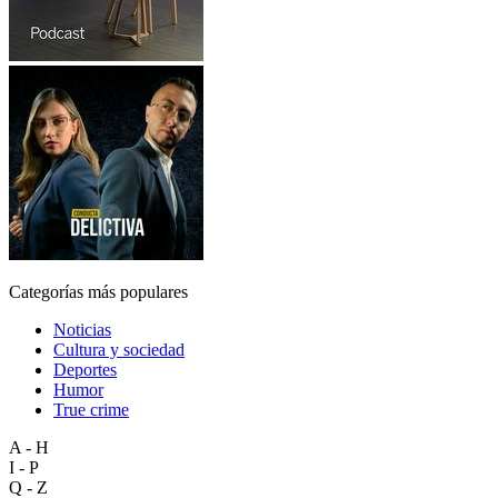
Categorías más populares
Noticias
Cultura y sociedad
Deportes
Humor
True crime
A - H
I - P
Q - Z