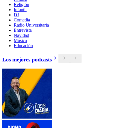
Religión
Infantil
DJ
Comedia
Radio Universitaria
Entrevista
Navidad
Música
Educación
Los mejores podcasts