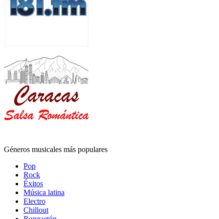
Géneros musicales más populares
Pop
Rock
Éxitos
Música latina
Electro
Chillout
Reggaetón