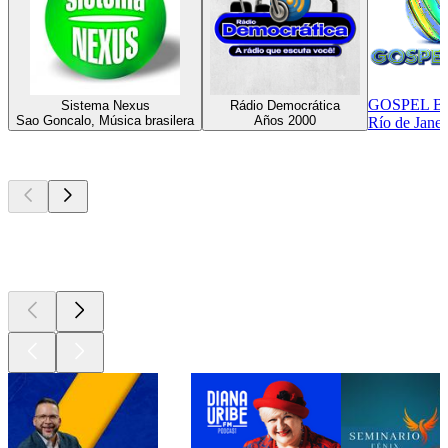
GOSPEL B
Sistema Nexus
Rádio Democrática
Sao Goncalo, Música brasilera
Años 2000
Río de Janei
Los mejores
podcasts
Los mejores
podcasts
Los mejores
podcasts