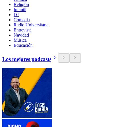
Religión
Infantil
DJ
Comedia
Radio Universitaria
Entrevista
Navidad
Música
Educación
Los mejores podcasts