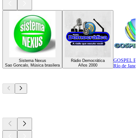
GOSPEL B
Sistema Nexus
Rádio Democrática
Sao Goncalo, Música brasilera
Años 2000
Río de Janei
Los mejores
podcasts
Los mejores
podcasts
Los mejores
podcasts