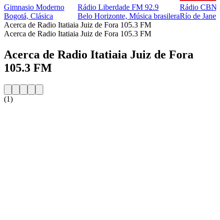
Gimnasio Moderno
Rádio Liberdade FM 92.9
Rádio CBN 
Bogotá, Clásica
Belo Horizonte, Música brasilera
Río de Janei
Acerca de Radio Itatiaia Juiz de Fora 105.3 FM
Acerca de Radio Itatiaia Juiz de Fora 105.3 FM
Acerca de Radio Itatiaia Juiz de Fora
105.3 FM
(1)
Sitio web de la emisora