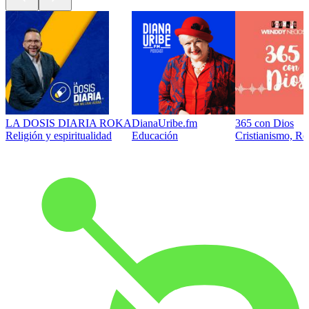
LA DOSIS DIARIA ROKA
DianaUribe.fm
365 con Dios
Religión y espiritualidad
Educación
Cristianismo, Rel