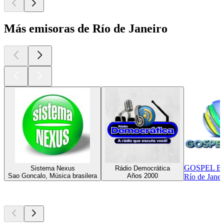
Más emisoras de Río de Janeiro
GOSPEL B
Sistema Nexus
Rádio Democrática
Sao Goncalo, Música brasilera
Años 2000
Río de Janei
Los mejores
podcasts
Los mejores
podcasts