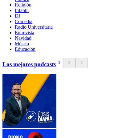
Religión
Infantil
DJ
Comedia
Radio Universitaria
Entrevista
Navidad
Música
Educación
Los mejores podcasts