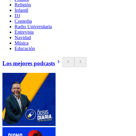
Religión
Infantil
DJ
Comedia
Radio Universitaria
Entrevista
Navidad
Música
Educación
Los mejores podcasts