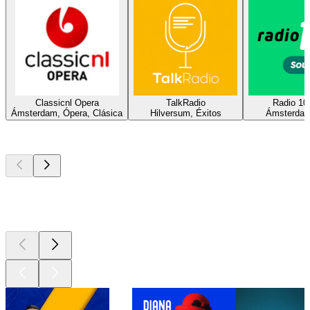
Classicnl Opera
TalkRadio
Radio 10
Ámsterdam, Ópera, Clásica
Hilversum, Éxitos
Ámsterdam
Los mejores
podcasts
Los mejores
podcasts
Los mejores
podcasts