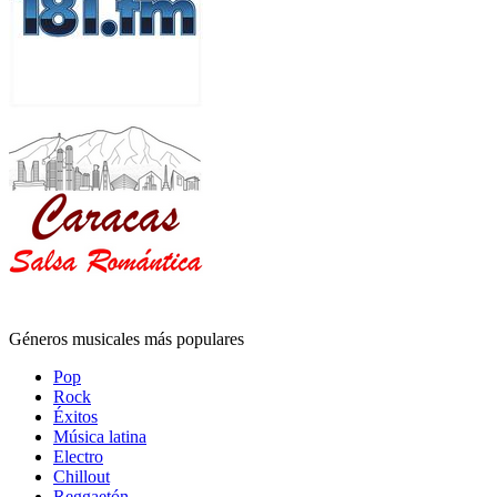
Géneros musicales más populares
Pop
Rock
Éxitos
Música latina
Electro
Chillout
Reggaetón