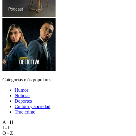
Categorías más populares
Humor
Noticias
Deportes
Cultura y sociedad
True crime
A - H
I - P
Q - Z