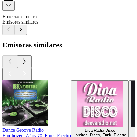
Emisoras similares
Emisoras similares
Emisoras similares
Dance Groove Radio
Diva Radio Disco
Londres, Disco, Funk, Electro
C
Eindhoven, Años 70, Funk, Electro