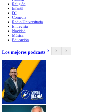
Religión
Infantil
DJ
Comedia
Radio Universitaria
Entrevista
Navidad
Música
Educación
Los mejores podcasts