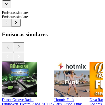
Emisoras similares
Emisoras similares
Emisoras similares
Dance Groove Radio
Hotmix Funk
Diva Radi
Eindhoven, Electro, Años 70, Funk
París, Disco, Funk
Londres, 