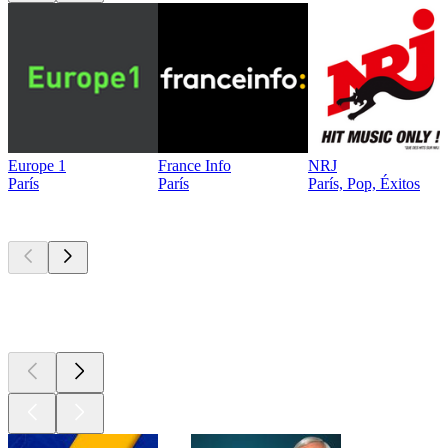
Europe 1
France Info
NRJ
París
París
París, Pop, Éxitos
Los mejores
podcasts
Los mejores
podcasts
Los mejores
podcasts