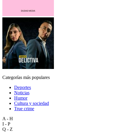
Categorías más populares
Deportes
Noticias
Humor
Cultura y sociedad
True crime
A - H
I - P
Q - Z