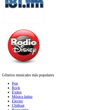
Géneros musicales más populares
Pop
Rock
Éxitos
Música latina
Electro
Chillout
Reggaetón