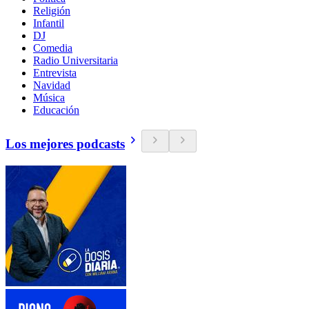
Religión
Infantil
DJ
Comedia
Radio Universitaria
Entrevista
Navidad
Música
Educación
Los mejores podcasts