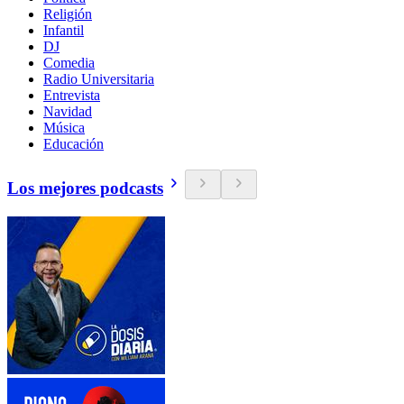
Religión
Infantil
DJ
Comedia
Radio Universitaria
Entrevista
Navidad
Música
Educación
Los mejores podcasts