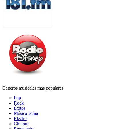
Géneros musicales más populares
Pop
Rock
Éxitos
Música latina
Electro
Chillout
Reggaetón