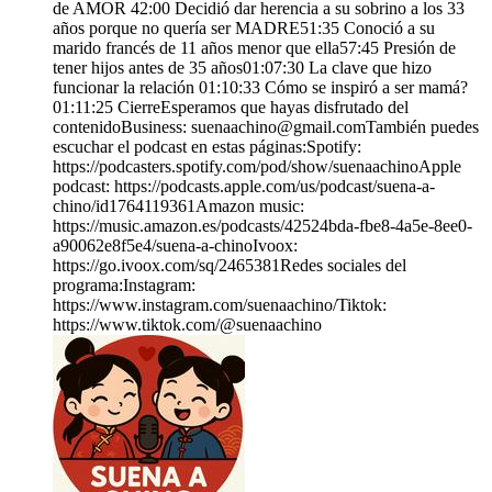
de AMOR 42:00 Decidió dar herencia a su sobrino a los 33
años porque no quería ser MADRE51:35 Conoció a su
marido francés de 11 años menor que ella57:45 Presión de
tener hijos antes de 35 años01:07:30 La clave que hizo
funcionar la relación 01:10:33 Cómo se inspiró a ser mamá?
01:11:25 CierreEsperamos que hayas disfrutado del
contenidoBusiness: suenaachino@gmail.comTambién puedes
escuchar el podcast en estas páginas:Spotify:
https://podcasters.spotify.com/pod/show/suenaachinoApple
podcast: https://podcasts.apple.com/us/podcast/suena-a-
chino/id1764119361Amazon music:
https://music.amazon.es/podcasts/42524bda-fbe8-4a5e-8ee0-
a90062e8f5e4/suena-a-chinoIvoox:
https://go.ivoox.com/sq/2465381Redes sociales del
programa:Instagram:
https://www.instagram.com/suenaachino/Tiktok:
https://www.tiktok.com/@suenaachino