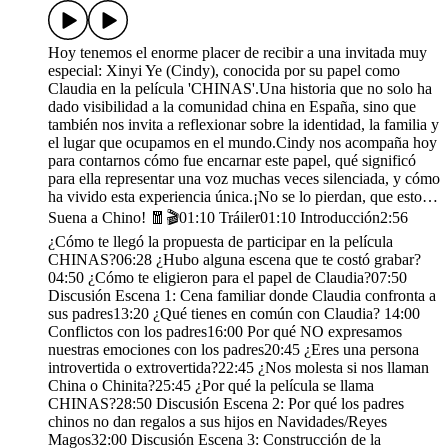
Hoy tenemos el enorme placer de recibir a una invitada muy
especial: Xinyi Ye (Cindy), conocida por su papel como
Claudia en la película 'CHINAS'.Una historia que no solo ha
dado visibilidad a la comunidad china en España, sino que
también nos invita a reflexionar sobre la identidad, la familia y
el lugar que ocupamos en el mundo.Cindy nos acompaña hoy
para contarnos cómo fue encarnar este papel, qué significó
para ella representar una voz muchas veces silenciada, y cómo
ha vivido esta experiencia única.¡No se lo pierdan, que esto…
Suena a Chino! 🧧🎬01:10 Tráiler01:10 Introducción2:56
¿Cómo te llegó la propuesta de participar en la película
CHINAS?06:28 ¿Hubo alguna escena que te costó grabar?
04:50 ¿Cómo te eligieron para el papel de Claudia?07:50
Discusión Escena 1: Cena familiar donde Claudia confronta a
sus padres13:20 ¿Qué tienes en común con Claudia? 14:00
Conflictos con los padres16:00 Por qué NO expresamos
nuestras emociones con los padres20:45 ¿Eres una persona
introvertida o extrovertida?22:45 ¿Nos molesta si nos llaman
China o Chinita?25:45 ¿Por qué la película se llama
CHINAS?28:50 Discusión Escena 2: Por qué los padres
chinos no dan regalos a sus hijos en Navidades/Reyes
Magos32:00 Discusión Escena 3: Construcción de la