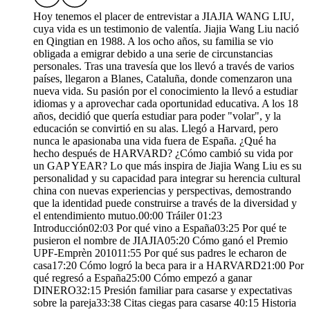
Hoy tenemos el placer de entrevistar a JIAJIA WANG LIU,
cuya vida es un testimonio de valentía. Jiajia Wang Liu nació
en Qingtian en 1988. A los ocho años, su familia se vio
obligada a emigrar debido a una serie de circunstancias
personales. Tras una travesía que los llevó a través de varios
países, llegaron a Blanes, Cataluña, donde comenzaron una
nueva vida. Su pasión por el conocimiento la llevó a estudiar
idiomas y a aprovechar cada oportunidad educativa. A los 18
años, decidió que quería estudiar para poder "volar", y la
educación se convirtió en su alas. Llegó a Harvard, pero
nunca le apasionaba una vida fuera de España. ¿Qué ha
hecho después de HARVARD? ¿Cómo cambió su vida por
un GAP YEAR? Lo que más inspira de Jiajia Wang Liu es su
personalidad y su capacidad para integrar su herencia cultural
china con nuevas experiencias y perspectivas, demostrando
que la identidad puede construirse a través de la diversidad y
el entendimiento mutuo.00:00 Tráiler 01:23
Introducción02:03 Por qué vino a España03:25 Por qué te
pusieron el nombre de JIAJIA05:20 Cómo ganó el Premio
UPF-Emprèn 201011:55 Por qué sus padres le echaron de
casa17:20 Cómo logró la beca para ir a HARVARD21:00 Por
qué regresó a España25:00 Cómo empezó a ganar
DINERO32:15 Presión familiar para casarse y expectativas
sobre la pareja33:38 Citas ciegas para casarse 40:15 Historia