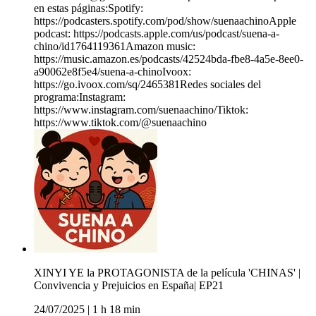
en estas páginas:Spotify:
https://podcasters.spotify.com/pod/show/suenaachinoApple
podcast: https://podcasts.apple.com/us/podcast/suena-a-
chino/id1764119361Amazon music:
https://music.amazon.es/podcasts/42524bda-fbe8-4a5e-8ee0-
a90062e8f5e4/suena-a-chinoIvoox:
https://go.ivoox.com/sq/2465381Redes sociales del
programa:Instagram:
https://www.instagram.com/suenaachino/Tiktok:
https://www.tiktok.com/@suenaachino
XINYI YE la PROTAGONISTA de la película 'CHINAS' |
Convivencia y Prejuicios en España| EP21
24/07/2025
|
1 h 18 min