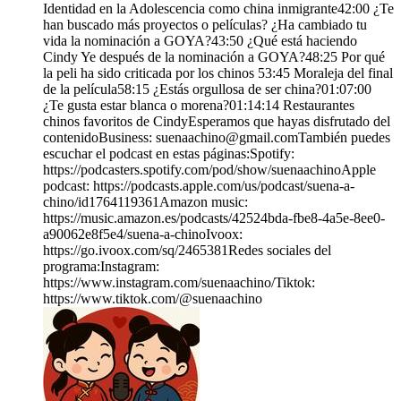
Identidad en la Adolescencia como china inmigrante42:00 ¿Te
han buscado más proyectos o películas? ¿Ha cambiado tu
vida la nominación a GOYA?43:50 ¿Qué está haciendo
Cindy Ye después de la nominación a GOYA?48:25 Por qué
la peli ha sido criticada por los chinos 53:45 Moraleja del final
de la película58:15 ¿Estás orgullosa de ser china?01:07:00
¿Te gusta estar blanca o morena?01:14:14 Restaurantes
chinos favoritos de CindyEsperamos que hayas disfrutado del
contenidoBusiness: suenaachino@gmail.comTambién puedes
escuchar el podcast en estas páginas:Spotify:
https://podcasters.spotify.com/pod/show/suenaachinoApple
podcast: https://podcasts.apple.com/us/podcast/suena-a-
chino/id1764119361Amazon music:
https://music.amazon.es/podcasts/42524bda-fbe8-4a5e-8ee0-
a90062e8f5e4/suena-a-chinoIvoox:
https://go.ivoox.com/sq/2465381Redes sociales del
programa:Instagram:
https://www.instagram.com/suenaachino/Tiktok:
https://www.tiktok.com/@suenaachino