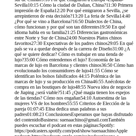
Sevilla10:15 Cómo la ciudad de Dalian, China?11:30 Primera
impresión de España12:20 Por qué emigraron a Sevilla, ¿se
arrepintieron de esta decisión?13:20 La feria de Sevilla14:40
¿Por qué se vino a Barcelona?16:50 Dialectos de China,
cómo funcionan y por qué son tan diferentes19:50 En qué
idioma habla en su familia21:25 Diferencias gastronómicas
entre Norte y Sur de China24:00 Nuestros Platos chinos
favoritos27:30 Expectativas de los padres chinos29:05 En qué
país se va a quedar después de la carrera de Diseño31:00 ¿A
qué se quiere dedicar? Cómo es trabajar en una tienda de
lujo?35:00 Cómo entendemos el lujo? Economía de las
marcas de lujo en Barcelona y clientes chinos36:50 Cómo han
evolucionado los consumidores de lujo41:55 Cómo se
identifican los bolsos falsificados 44:15 Polémica de las
marcas de lujo y su producción en China46:55 Anécdotas de
compra en las boutiques de lujo48:55 Nueva idea de negocio
de Jiaping ¿será viable?51:45 ¿Qué magia tienen los espejos
de las tiendas? Cómo nos engañan54:10 Autoestima de las
mujeres VS de los hombres55:55 Criterios de Elección de la
pareja 01:07:45 Elisa dedica unas palabras a sus
padres01:08:23 ConclusionesEsperamos que hayas disfrutado
del contenidoBusiness: suenaachino@gmail.comTambién
puedes escuchar el podcast en estas páginas:Spotify:
https://podcasters.spotify.com/pod/show/suenaachinoApple