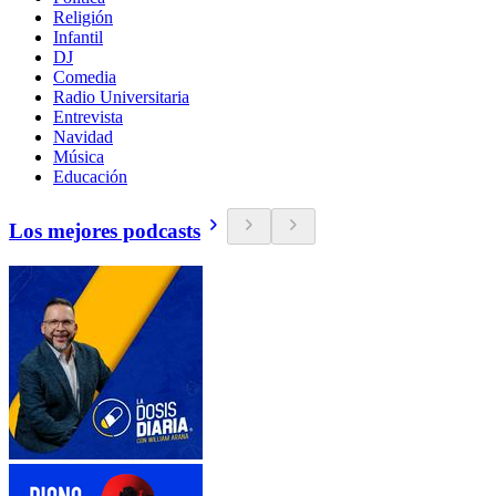
Religión
Infantil
DJ
Comedia
Radio Universitaria
Entrevista
Navidad
Música
Educación
Los mejores podcasts