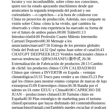
locutor y voz inconfundible, sobre cómo nos conocimos,
quien nos ha estado apoyando muchísimos desde que
arrancamos la segunda temporada del podcast y sus
curiosidades —o caprichos— a la hora de colaborar con
China en proyectos de producción. Además, nos comparte su
visión sobre China: cómo la ha vivido, qué cambios ha
observado y cómo esta experiencia ha marcado su forma de
ver el futuro de ambos países.00:00 Tráiler01:13
Introducción04:00 Profesión Cuarto Milenio Intermedio
Carrusel Deportivo06:30 Mensaje a los
anunciantes/marcas07:56 Entrega de los premios globales
Onda del Podcast 14:32 Qué opina Juan sobre el canal16:43
CHATGPT DEEPSEEK18:23 Vestidos tradicionales chinos e
nuevas tendencias: QIPAO/HANFU/新中式 26:38
Externalización de Fabricación de productos 28:13 Cambio
de cliché: los productos chinos CON CALIDAD30:03
Chinos que vienen a INVERTIR en España – ventajas
climatológicas33:33 Truco para vender a un chino35:23 Por
qué los chinos para mostrar estatus compran de marcas de lujo
extranjeras35:09 Estereotipos chinos36:38 Batalla por el
talento en IA entre EEUU y China40:00 CAPRICHO DE
JUAN – producciones chinas43:30 Turismo chino en
España46:30 Plan estratégico de marketing para el turismo
chinoEsperamos que hayas disfrutado del contenidoBusiness:
suenaachino@gmail.comTambién puedes escuchar el podcast