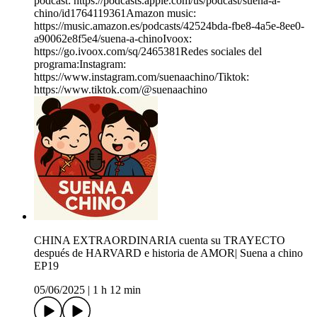
podcast: https://podcasts.apple.com/us/podcast/suena-a-
chino/id1764119361Amazon music:
https://music.amazon.es/podcasts/42524bda-fbe8-4a5e-8ee0-
a90062e8f5e4/suena-a-chinoIvoox:
https://go.ivoox.com/sq/2465381Redes sociales del
programa:Instagram:
https://www.instagram.com/suenaachino/Tiktok:
https://www.tiktok.com/@suenaachino
CHINA EXTRAORDINARIA cuenta su TRAYECTO
después de HARVARD e historia de AMOR| Suena a chino
EP19
05/06/2025
|
1 h 12 min