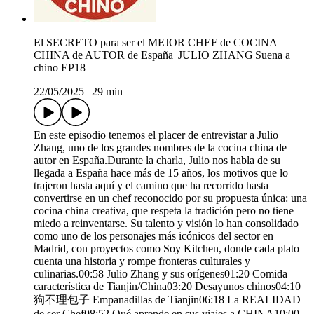
El SECRETO para ser el MEJOR CHEF de COCINA
CHINA de AUTOR de España |JULIO ZHANG|Suena a
chino EP18
22/05/2025
|
29 min
En este episodio tenemos el placer de entrevistar a Julio
Zhang, uno de los grandes nombres de la cocina china de
autor en España.Durante la charla, Julio nos habla de su
llegada a España hace más de 15 años, los motivos que lo
trajeron hasta aquí y el camino que ha recorrido hasta
convertirse en un chef reconocido por su propuesta única: una
cocina china creativa, que respeta la tradición pero no tiene
miedo a reinventarse. Su talento y visión lo han consolidado
como uno de los personajes más icónicos del sector en
Madrid, con proyectos como Soy Kitchen, donde cada plato
cuenta una historia y rompe fronteras culturales y
culinarias.00:58 Julio Zhang y sus orígenes01:20 Comida
característica de Tianjin/China03:20 Desayunos chinos04:10
狗不理包子 Empanadillas de Tianjin06:18 La REALIDAD
de ser Chef08:52 Qué aprende en sus viajes a CHINA10:00