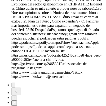
Evolución del sector gastronómico en CHINA11:12 Español
vs Chino quién es más abierto a probar nuevos sabores12:36
Nuestras opiniones sobre la Noticia del restaurante chino en
USERA PALOMA PATO15:20 Cómo llevar su carrera al
éxito23:25 Plan de futuro ¿Cómo expandir?27:05 Factores
más importantes o retos para expandir un negocio de
hostelería28:50 DespedidaEsperamos que hayas disfrutado
del contenidoBusiness: suenaachino@gmail.comTambién
puedes escuchar el podcast en estas páginas:Spotify:
https://podcasters.spotify.com/pod/show/suenaachinoApple
podcast: https://podcasts.apple.com/us/podcast/suena-a-
chino/id1764119361Amazon music:
https://music.amazon.es/podcasts/42524bda-fbe8-4a5e-8ee0-
a90062e8f5e4/suena-a-chinoIvoox:
https://go.ivoox.com/sq/2465381Redes sociales del
programa:Instagram:
https://www.instagram.com/suenaachino/Tiktok:
https://www.tiktok.com/@suenaachino
1
2