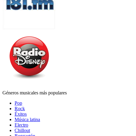
Géneros musicales más populares
Pop
Rock
Éxitos
Música latina
Electro
Chillout
Reggaetón