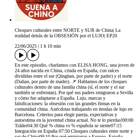
Choques culturales entre NORTE y SUR de China| La
realidad detrás de la OBSESIÓN por el LUJO| EP20
22/06/2025
|
1 h 10 min
En este episodio, charlamos con ELISA HONG, una joven de
24 años nacida en China, criada en España, con raíces
divididas entre el sur (Qingtian, por parte de padre) y el norte
(Dalian, por parte de madre). 📌 Hablamos de los choques
culturales dentro de una familia china (sí, el norte y el sur
también se enfrentan). Por qué sus padres emigraron a Sevilla
y cómo fue adaptarse a España. Lujo, marcas y
falsificaciones: la obsesión con las grandes firmas en la
comunidad china. Anécdotas trabajando en tiendas de lujo en
Barcelona. Criterios para elegir pareja, expectativas y
autoestima en la juventud china actual. No te lo pierdas!00:00
Tráiler04:30 Qué % china vs % española se siente07:15
Integración en España 07:50 Choques culturales entre norte y
sur de China09:10 Por qué emigraron a Europa -España-