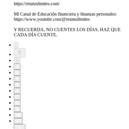
https://retatuslimites.com/
Mi Canal de Educación financiera y finanzas personales:
https://www.youtube.com/@retatuslimites
Y RECUERDA, NO CUENTES LOS DÍAS, HAZ QUE
CADA DÍA CUENTE.
1
2
3
4
5
6
7
8
9
10
11