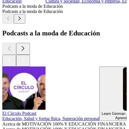
Educación
Cultura y sociedad, Economía y empresa, Edu
Podcasts a la moda de Educación
Podcasts a la moda de Educación
Podcasts a la moda de Educación
El Círculo Podcast
Learn German A
Aprendi
Educación, Salud y forma física, Superación personal
Acerca de MOTIVACIÓN 100% Y EDUCACIÓN FINANCIERA