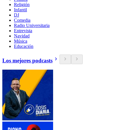
Religión
Infantil
DJ
Comedia
Radio Universitaria
Entrevista
Navidad
Música
Educación
Los mejores podcasts