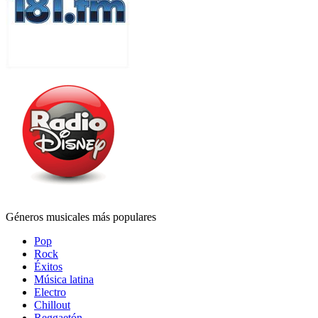
Géneros musicales más populares
Pop
Rock
Éxitos
Música latina
Electro
Chillout
Reggaetón