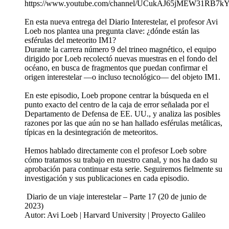
https://www.youtube.com/channel/UCukAJ65jMEW31RB7k
En esta nueva entrega del Diario Interestelar, el profesor Avi
Loeb nos plantea una pregunta clave: ¿dónde están las
esférulas del meteorito IM1?
Durante la carrera número 9 del trineo magnético, el equipo
dirigido por Loeb recolectó nuevas muestras en el fondo del
océano, en busca de fragmentos que puedan confirmar el
origen interestelar —o incluso tecnológico— del objeto IM1.
En este episodio, Loeb propone centrar la búsqueda en el
punto exacto del centro de la caja de error señalada por el
Departamento de Defensa de EE. UU., y analiza las posibles
razones por las que aún no se han hallado esférulas metálicas,
típicas en la desintegración de meteoritos.
Hemos hablado directamente con el profesor Loeb sobre
cómo tratamos su trabajo en nuestro canal, y nos ha dado su
aprobación para continuar esta serie. Seguiremos fielmente su
investigación y sus publicaciones en cada episodio.
️ Diario de un viaje interestelar – Parte 17 (20 de junio de
2023)
Autor: Avi Loeb | Harvard University | Proyecto Galileo