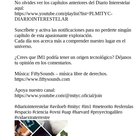
No olvides ver los capítulos anteriores del Diario Interestelar
aquí:
https://www.youtube.com/playlist?list=PLMITYC-
DIARIOINTERESTELAR
Suscríbete y activa las notificaciones para no perderte ningún
capítulo de esta apasionante exploración.
Cada día nos acerca más a comprender nuestro lugar en el
universo.
¿Crees que IM1 podría tener un origen tecnológico? Déjanos
tu opinión en los comentarios.
Música: FiftySounds – música libre de derechos.
https://www.fiftysounds.com
Apoya nuestro canal:
https://www.youtube.com/@mityc.oficial/join
#diariointerestelar #aviloeb #mityc #im1 #meteorito #esferulas
#espacio #ciencia #ovni #uap #harvard #proyectogalileo
#vidaextraterrestre