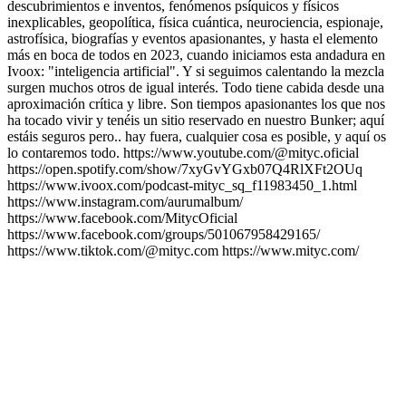
descubrimientos e inventos, fenómenos psíquicos y físicos
inexplicables, geopolítica, física cuántica, neurociencia, espionaje,
astrofísica, biografías y eventos apasionantes, y hasta el elemento
más en boca de todos en 2023, cuando iniciamos esta andadura en
Ivoox: "inteligencia artificial". Y si seguimos calentando la mezcla
surgen muchos otros de igual interés. Todo tiene cabida desde una
aproximación crítica y libre. Son tiempos apasionantes los que nos
ha tocado vivir y tenéis un sitio reservado en nuestro Bunker; aquí
estáis seguros pero.. hay fuera, cualquier cosa es posible, y aquí os
lo contaremos todo. https://www.youtube.com/@mityc.oficial
https://open.spotify.com/show/7xyGvYGxb07Q4RlXFt2OUq
https://www.ivoox.com/podcast-mityc_sq_f11983450_1.html
https://www.instagram.com/aurumalbum/
https://www.facebook.com/MitycOficial
https://www.facebook.com/groups/501067958429165/
https://www.tiktok.com/@mityc.com https://www.mityc.com/
Sitio web del podcast