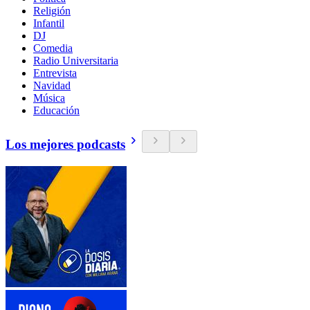
Religión
Infantil
DJ
Comedia
Radio Universitaria
Entrevista
Navidad
Música
Educación
Los mejores podcasts