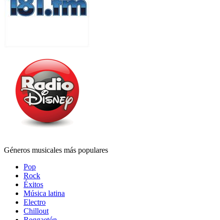
Géneros musicales más populares
Pop
Rock
Éxitos
Música latina
Electro
Chillout
Reggaetón