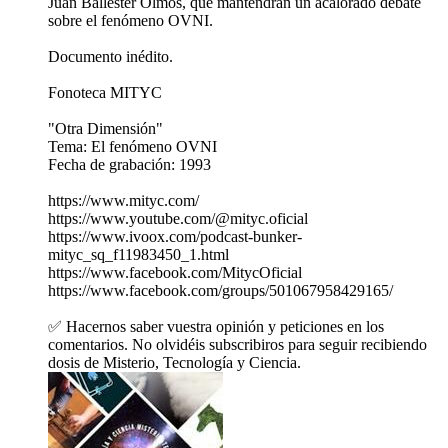
Juan Ballester Olmos, que mantendrán un acalorado debate
sobre el fenómeno OVNI.
Documento inédito.
Fonoteca MITYC
"Otra Dimensión"
Tema: El fenómeno OVNI
Fecha de grabación: 1993
https://www.mityc.com/
https://www.youtube.com/@mityc.oficial
https://www.ivoox.com/podcast-bunker-
mityc_sq_f11983450_1.html
https://www.facebook.com/MitycOficial
https://www.facebook.com/groups/501067958429165/
✅ Hacernos saber vuestra opinión y peticiones en los
comentarios. No olvidéis subscribiros para seguir recibiendo
dosis de Misterio, Tecnología y Ciencia.