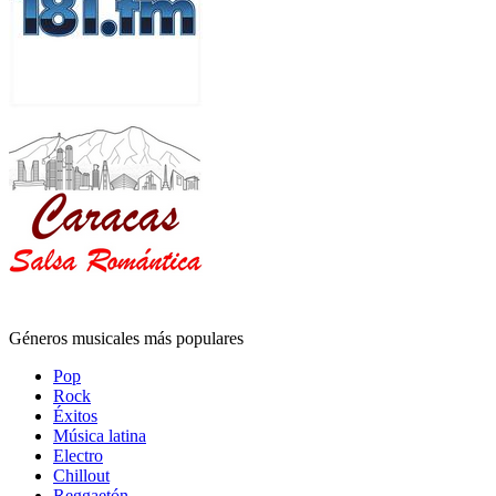
Géneros musicales más populares
Pop
Rock
Éxitos
Música latina
Electro
Chillout
Reggaetón