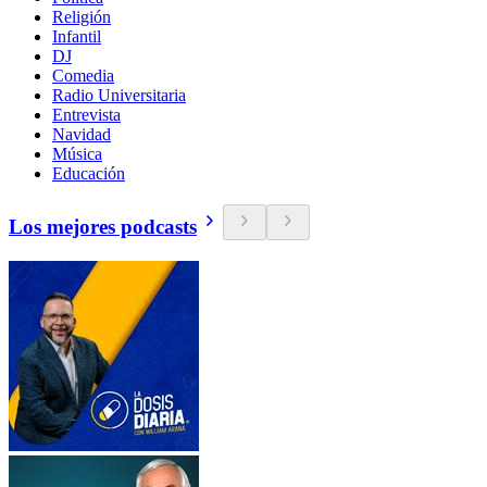
Religión
Infantil
DJ
Comedia
Radio Universitaria
Entrevista
Navidad
Música
Educación
Los mejores podcasts