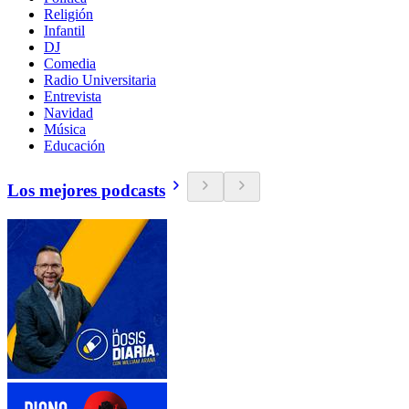
Religión
Infantil
DJ
Comedia
Radio Universitaria
Entrevista
Navidad
Música
Educación
Los mejores podcasts