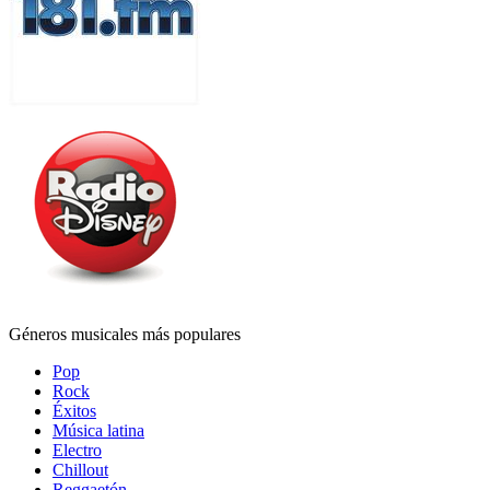
Géneros musicales más populares
Pop
Rock
Éxitos
Música latina
Electro
Chillout
Reggaetón