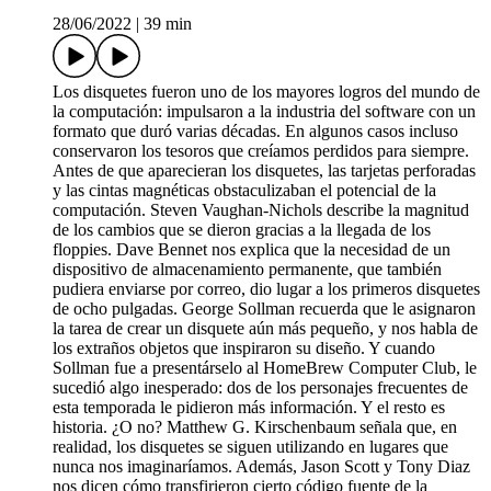
28/06/2022
|
39 min
Los disquetes fueron uno de los mayores logros del mundo de
la computación: impulsaron a la industria del software con un
formato que duró varias décadas. En algunos casos incluso
conservaron los tesoros que creíamos perdidos para siempre.
Antes de que aparecieran los disquetes, las tarjetas perforadas
y las cintas magnéticas obstaculizaban el potencial de la
computación. Steven Vaughan-Nichols describe la magnitud
de los cambios que se dieron gracias a la llegada de los
floppies. Dave Bennet nos explica que la necesidad de un
dispositivo de almacenamiento permanente, que también
pudiera enviarse por correo, dio lugar a los primeros disquetes
de ocho pulgadas. George Sollman recuerda que le asignaron
la tarea de crear un disquete aún más pequeño, y nos habla de
los extraños objetos que inspiraron su diseño. Y cuando
Sollman fue a presentárselo al HomeBrew Computer Club, le
sucedió algo inesperado: dos de los personajes frecuentes de
esta temporada le pidieron más información. Y el resto es
historia. ¿O no? Matthew G. Kirschenbaum señala que, en
realidad, los disquetes se siguen utilizando en lugares que
nunca nos imaginaríamos. Además, Jason Scott y Tony Diaz
nos dicen cómo transfirieron cierto código fuente de la