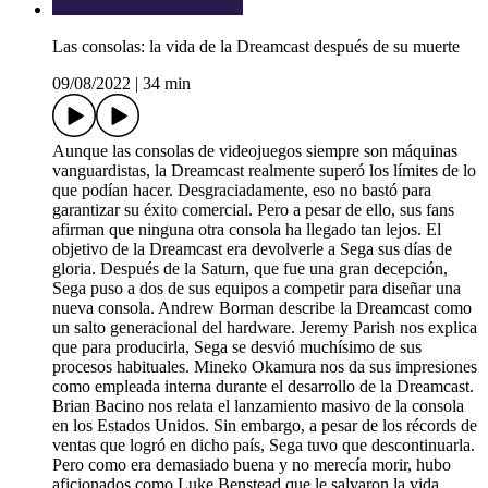
Las consolas: la vida de la Dreamcast después de su muerte
09/08/2022
|
34 min
Aunque las consolas de videojuegos siempre son máquinas
vanguardistas, la Dreamcast realmente superó los límites de lo
que podían hacer. Desgraciadamente, eso no bastó para
garantizar su éxito comercial. Pero a pesar de ello, sus fans
afirman que ninguna otra consola ha llegado tan lejos. El
objetivo de la Dreamcast era devolverle a Sega sus días de
gloria. Después de la Saturn, que fue una gran decepción,
Sega puso a dos de sus equipos a competir para diseñar una
nueva consola. Andrew Borman describe la Dreamcast como
un salto generacional del hardware. Jeremy Parish nos explica
que para producirla, Sega se desvió muchísimo de sus
procesos habituales. Mineko Okamura nos da sus impresiones
como empleada interna durante el desarrollo de la Dreamcast.
Brian Bacino nos relata el lanzamiento masivo de la consola
en los Estados Unidos. Sin embargo, a pesar de los récords de
ventas que logró en dicho país, Sega tuvo que descontinuarla.
Pero como era demasiado buena y no merecía morir, hubo
aficionados como Luke Benstead que le salvaron la vida.