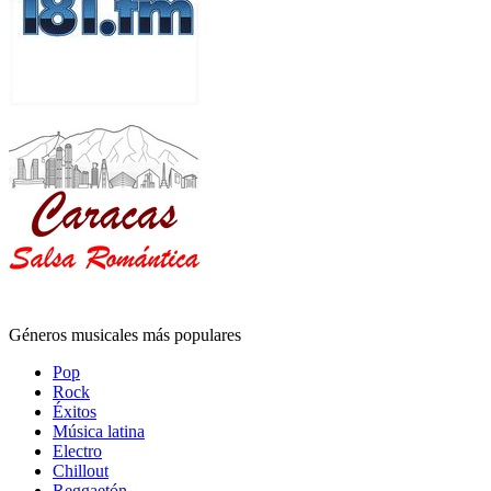
Géneros musicales más populares
Pop
Rock
Éxitos
Música latina
Electro
Chillout
Reggaetón