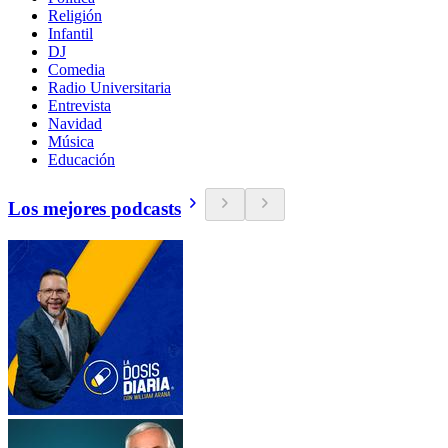
Religión
Infantil
DJ
Comedia
Radio Universitaria
Entrevista
Navidad
Música
Educación
Los mejores podcasts