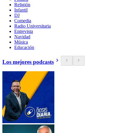
Religión
Infantil
DJ
Comedia
Radio Universitaria
Entrevista
Navidad
Música
Educación
Los mejores podcasts