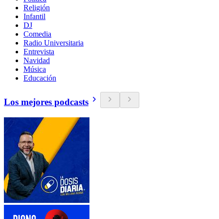
Religión
Infantil
DJ
Comedia
Radio Universitaria
Entrevista
Navidad
Música
Educación
Los mejores podcasts