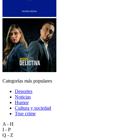
Categorías más populares
Deportes
Noticias
Humor
Cultura y sociedad
True crime
A - H
I - P
Q - Z