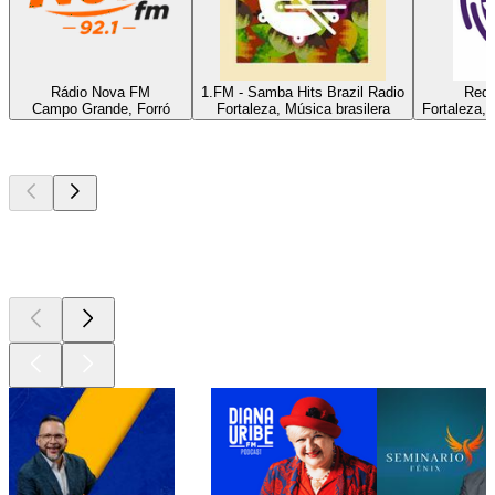
Rádio Nova FM
1.FM - Samba Hits Brazil Radio
Rede
Campo Grande, Forró
Fortaleza, Música brasilera
Fortaleza, 
Los mejores
podcasts
Los mejores
podcasts
Los mejores
podcasts