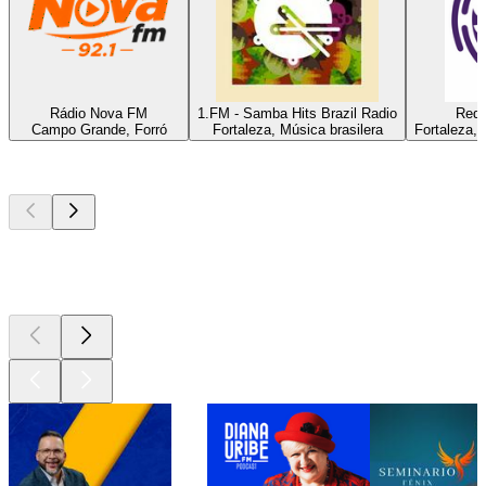
Rádio Nova FM
1.FM - Samba Hits Brazil Radio
Rede
Campo Grande, Forró
Fortaleza, Música brasilera
Fortaleza, 
Los mejores
podcasts
Los mejores
podcasts
Los mejores
podcasts