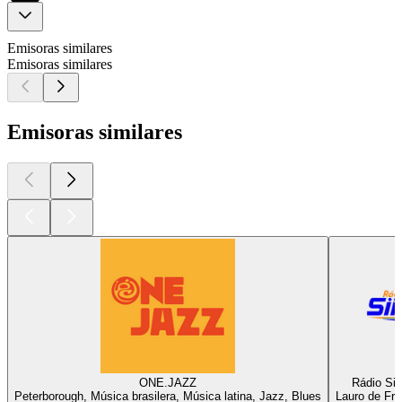
Emisoras similares
Emisoras similares
Emisoras similares
ONE.JAZZ
Rádio Sin
Peterborough, Música brasilera, Música latina, Jazz, Blues
Lauro de Fre