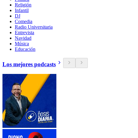
Religión
Infantil
DJ
Comedia
Radio Universitaria
Entrevista
Navidad
Música
Educación
Los mejores podcasts