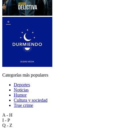
Categorías más populares
Deportes
Noticias
Humor
Cultura y sociedad
True crime
A - H
I - P
Q - Z