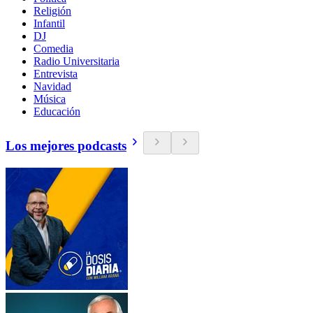
Religión
Infantil
DJ
Comedia
Radio Universitaria
Entrevista
Navidad
Música
Educación
Los mejores podcasts