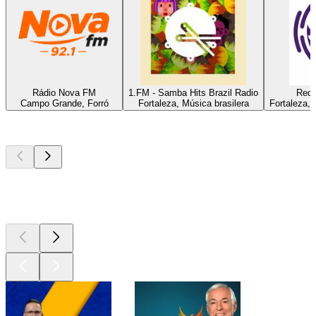
Rádio Nova FM
1.FM - Samba Hits Brazil Radio
Rede
Campo Grande, Forró
Fortaleza, Música brasilera
Fortaleza, 
Los mejores
podcasts
Los mejores
podcasts
Los mejores
podcasts