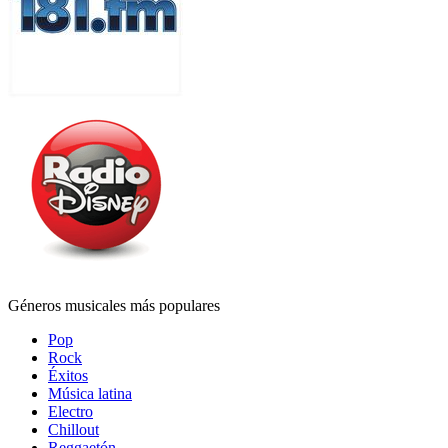
Géneros musicales más populares
Pop
Rock
Éxitos
Música latina
Electro
Chillout
Reggaetón