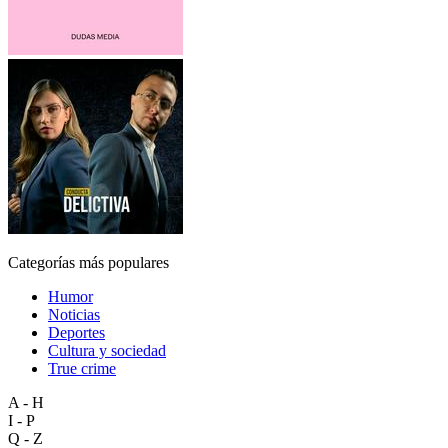
Categorías más populares
Humor
Noticias
Deportes
Cultura y sociedad
True crime
A - H
I - P
Q - Z