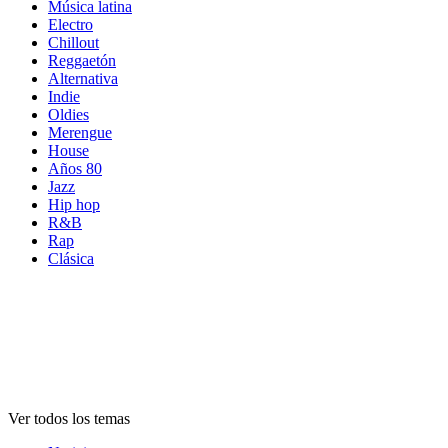
Música latina
Electro
Chillout
Reggaetón
Alternativa
Indie
Oldies
Merengue
House
Años 80
Jazz
Hip hop
R&B
Rap
Clásica
Temas de
emisoras
Temas de
emisoras
Temas de
emisoras
Ver todos los temas