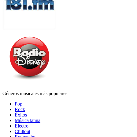
Géneros musicales más populares
Pop
Rock
Éxitos
Música latina
Electro
Chillout
Reggaetón