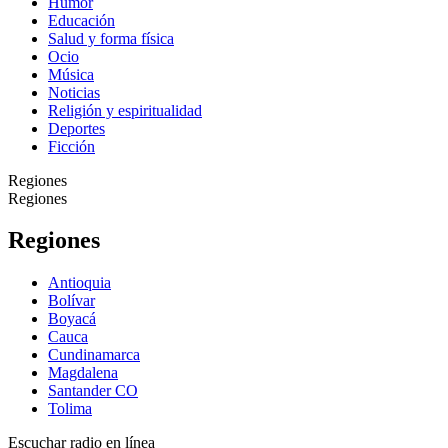
Humor
Educación
Salud y forma física
Ocio
Música
Noticias
Religión y espiritualidad
Deportes
Ficción
Regiones
Regiones
Regiones
Antioquia
Bolívar
Boyacá
Cauca
Cundinamarca
Magdalena
Santander CO
Tolima
Escuchar radio en línea