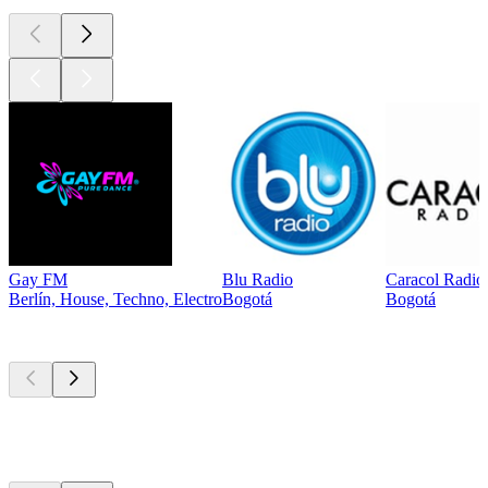
Gay FM
Blu Radio
Caracol Radio
Berlín, House, Techno, Electro
Bogotá
Bogotá
Los mejores
podcasts
Los mejores
podcasts
Los mejores
podcasts