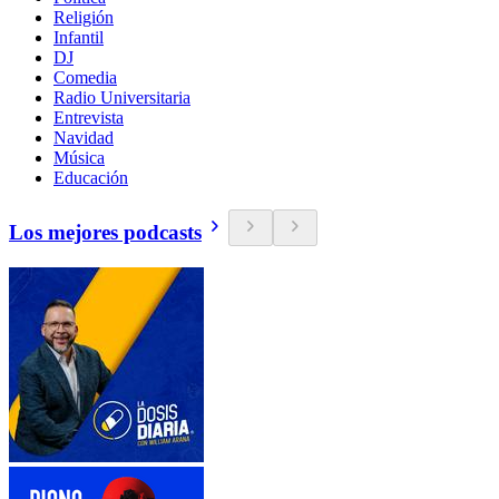
Religión
Infantil
DJ
Comedia
Radio Universitaria
Entrevista
Navidad
Música
Educación
Los mejores podcasts