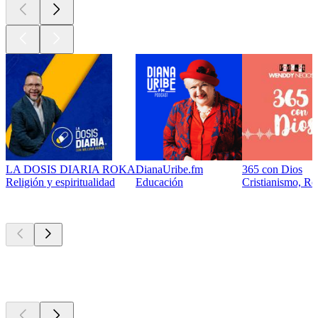
LA DOSIS DIARIA ROKA
DianaUribe.fm
365 con Dios
Religión y espiritualidad
Educación
Cristianismo, Rel
Actualmente
popular
Actualmente
popular
Actualmente
popular