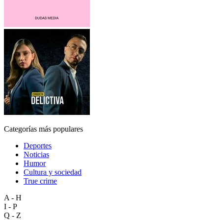
Categorías más populares
Deportes
Noticias
Humor
Cultura y sociedad
True crime
A - H
I - P
Q - Z