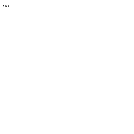
xxx
Sitio web del podcast