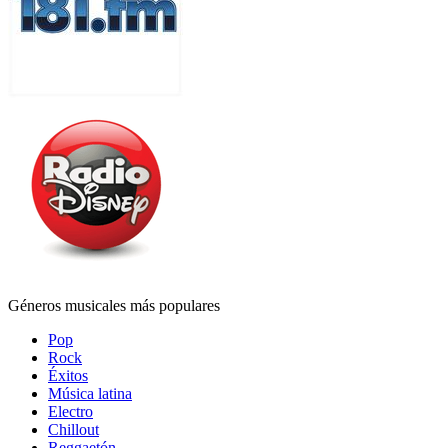
Géneros musicales más populares
Pop
Rock
Éxitos
Música latina
Electro
Chillout
Reggaetón