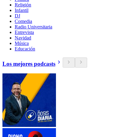
Religión
Infantil
DJ
Comedia
Radio Universitaria
Entrevista
Navidad
Música
Educación
Los mejores podcasts