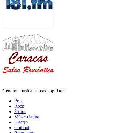
Géneros musicales más populares
Pop
Rock
Éxitos
Música latina
Electro
Chillout
Reggaetón