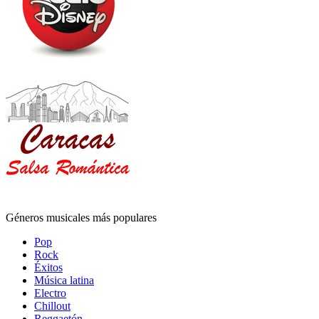
Géneros musicales más populares
Pop
Rock
Éxitos
Música latina
Electro
Chillout
Reggaetón