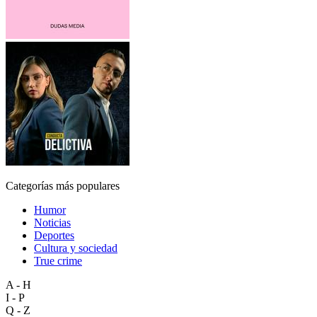
Categorías más populares
Humor
Noticias
Deportes
Cultura y sociedad
True crime
A - H
I - P
Q - Z