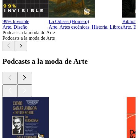
99% Invisible
La Odisea (Homero)
Bibliot
Arte, Diseño
Arte, Artes escénicas, Historia, Libros
Arte, E
Podcasts a la moda de Arte
Podcasts a la moda de Arte
Podcasts a la moda de Arte