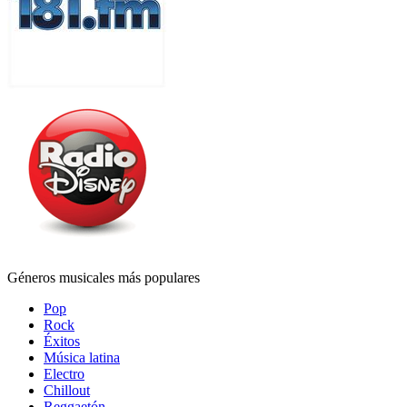
Géneros musicales más populares
Pop
Rock
Éxitos
Música latina
Electro
Chillout
Reggaetón