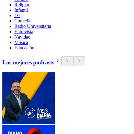
Religión
Infantil
DJ
Comedia
Radio Universitaria
Entrevista
Navidad
Música
Educación
Los mejores podcasts