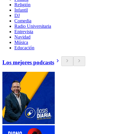
Religión
Infantil
DJ
Comedia
Radio Universitaria
Entrevista
Navidad
Música
Educación
Los mejores podcasts