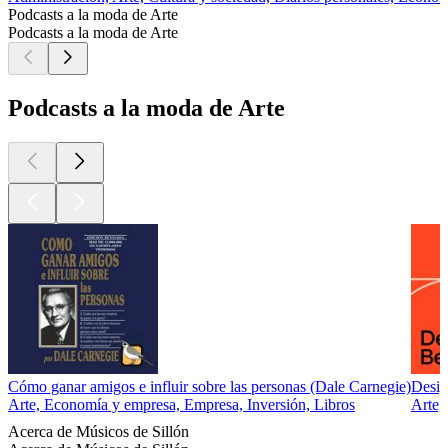
Podcasts a la moda de Arte
Podcasts a la moda de Arte
Podcasts a la moda de Arte
Cómo ganar amigos e influir sobre las personas (Dale Carnegie)
Desig
Arte, Economía y empresa, Empresa, Inversión, Libros
Arte,
Acerca de Músicos de Sillón