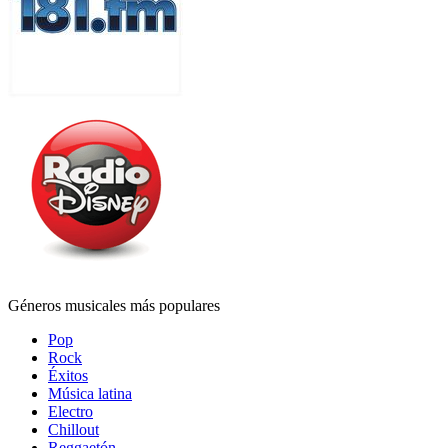
Géneros musicales más populares
Pop
Rock
Éxitos
Música latina
Electro
Chillout
Reggaetón