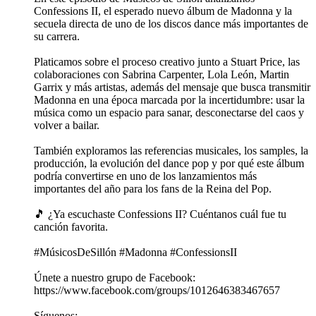
Confessions II, el esperado nuevo álbum de Madonna y la
secuela directa de uno de los discos dance más importantes de
su carrera.
Platicamos sobre el proceso creativo junto a Stuart Price, las
colaboraciones con Sabrina Carpenter, Lola León, Martin
Garrix y más artistas, además del mensaje que busca transmitir
Madonna en una época marcada por la incertidumbre: usar la
música como un espacio para sanar, desconectarse del caos y
volver a bailar.
También exploramos las referencias musicales, los samples, la
producción, la evolución del dance pop y por qué este álbum
podría convertirse en uno de los lanzamientos más
importantes del año para los fans de la Reina del Pop.
🎵 ¿Ya escuchaste Confessions II? Cuéntanos cuál fue tu
canción favorita.
#MúsicosDeSillón #Madonna #ConfessionsII
Únete a nuestro grupo de Facebook:
https://www.facebook.com/groups/1012646383467657
Síguenos: