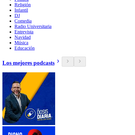
Religión
Infantil
DJ
Comedia
Radio Universitaria
Entrevista
Navidad
Música
Educación
Los mejores podcasts