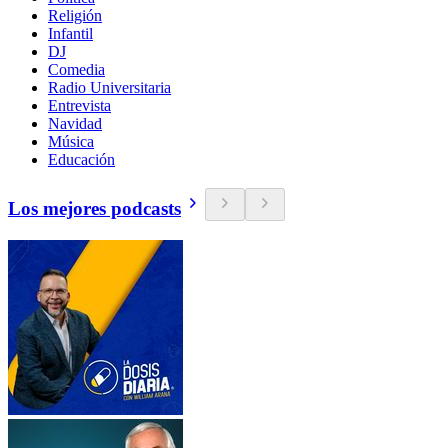
Religión
Infantil
DJ
Comedia
Radio Universitaria
Entrevista
Navidad
Música
Educación
Los mejores podcasts