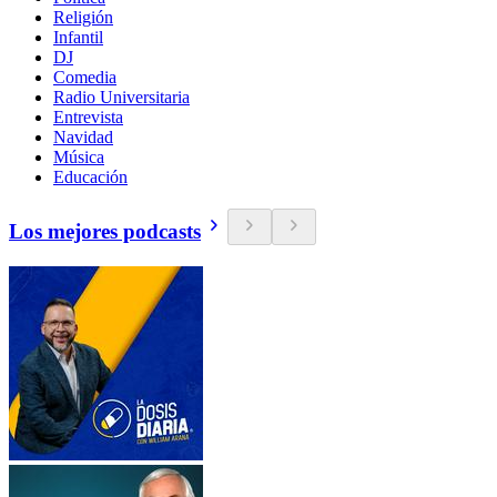
Religión
Infantil
DJ
Comedia
Radio Universitaria
Entrevista
Navidad
Música
Educación
Los mejores podcasts