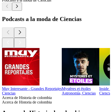
Podcasts a la moda de Ciencias
Podcasts a la moda de Ciencias
Muy Interesante - Grandes Reportajes
Mystères et étoiles
Inside B
Ciencias
Astronomía, Ciencias
Ciencias
Acerca de Historia de colombia
Acerca de Historia de colombia