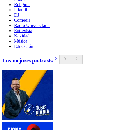
Religión
Infantil
DJ
Comedia
Radio Universitaria
Entrevista
Navidad
Música
Educación
Los mejores podcasts