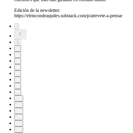
Edición de la newsletter:
https://elrincondeaquiles.substack.com/p/atrevete-a-pensar
1
2
3
4
5
6
7
8
9
10
11
20
25
26
27