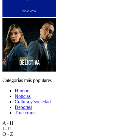
Categorías más populares
Humor
Noticias
Cultura y sociedad
Deportes
True crime
A - H
I - P
Q - Z