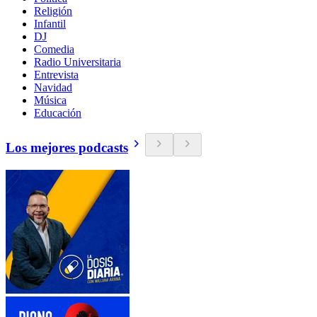
Religión
Infantil
DJ
Comedia
Radio Universitaria
Entrevista
Navidad
Música
Educación
Los mejores podcasts