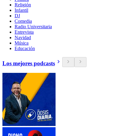
Religión
Infantil
DJ
Comedia
Radio Universitaria
Entrevista
Navidad
Música
Educación
Los mejores podcasts