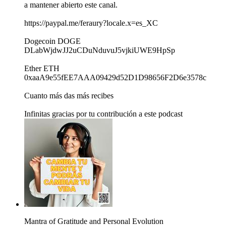
a mantener abierto este canal.
https://paypal.me/feraury?locale.x=es_XC
Dogecoin DOGE
DLabWjdwJJ2uCDuNduvuJ5vjkiUWE9HpSp
Ether ETH
0xaaA9e55fEE7AAA09429d52D1D98656F2D6e3578c
Cuanto más das más recibes
Infinitas gracias por tu contribución a este podcast
Mantra of Gratitude and Personal Evolution