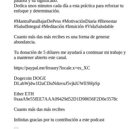
palabra y su significado.
Dedica unos minutos cada día a esta práctica para reforzar tu
enfoque y determinación.
#MantraParaBajarDePeso #MotivaciónDiaria #Bienestar
#SaludIntegral #Meditación #Intuición #VidaSaludable
Cuanto más das más recibes es una forma de generar
abundancia.
Tu donación de 5 dólares me ayudará a continuar mi trabajo y
a mantener abierto este canal.
https://paypal.me/feraury?locale.x=es_XC
Dogecoin DOGE
DLabWjdwJJ2uCDuNduvuJ5vjkiUWE9HpSp
Ether ETH
0xaaA9e55fEE7AAA09429d52D1D98656F2D6e3578c
Cuanto más das más recibes
Infinitas gracias por tu contribución a este podcast