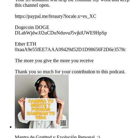
this channel open.
⁠https://paypal.me/feraury?locale.x=es_XC⁠
Dogecoin DOGE
DLabWjdwJJ2uCDuNduvuJ5vjkiUWE9HpSp
Ether ETH
0xaaA9e55fEE7AAA09429d52D1D98656F2D6e3578c
The more you give the more you receive
Thank you so much for your contribution to this podcast.
Mantra de Gratitud y Evolución Personal. :)