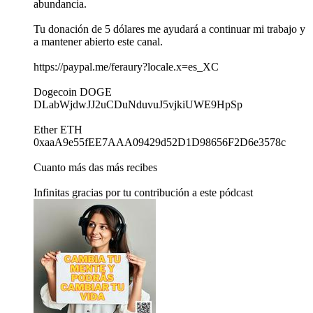
abundancia.
Tu donación de 5 dólares me ayudará a continuar mi trabajo y
a mantener abierto este canal.
https://paypal.me/feraury?locale.x=es_XC
Dogecoin DOGE
DLabWjdwJJ2uCDuNduvuJ5vjkiUWE9HpSp
Ether ETH
0xaaA9e55fEE7AAA09429d52D1D98656F2D6e3578c
Cuanto más das más recibes
Infinitas gracias por tu contribución a este pódcast