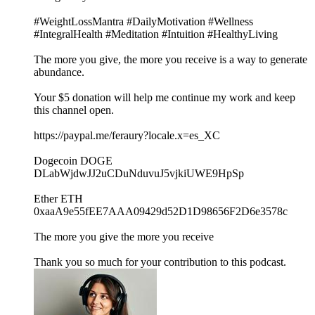
#WeightLossMantra #DailyMotivation #Wellness
#IntegralHealth #Meditation #Intuition #HealthyLiving
The more you give, the more you receive is a way to generate
abundance.
Your $5 donation will help me continue my work and keep
this channel open.
⁠https://paypal.me/feraury?locale.x=es_XC⁠
Dogecoin DOGE
DLabWjdwJJ2uCDuNduvuJ5vjkiUWE9HpSp
Ether ETH
0xaaA9e55fEE7AAA09429d52D1D98656F2D6e3578c
The more you give the more you receive
Thank you so much for your contribution to this podcast.