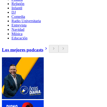
Religión
Infantil
DJ
Comedia
Radio Universitaria
Entrevista
Navidad
Música
Educación
Los mejores podcasts