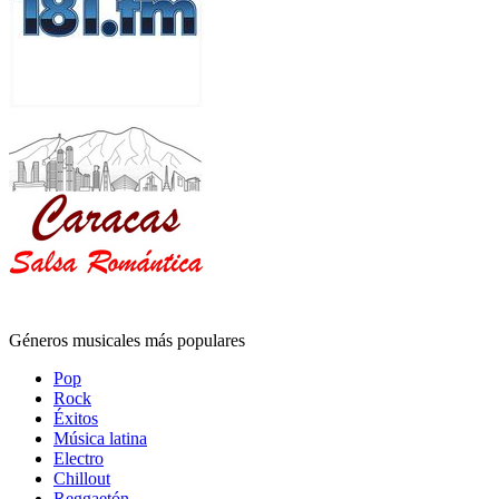
Géneros musicales más populares
Pop
Rock
Éxitos
Música latina
Electro
Chillout
Reggaetón