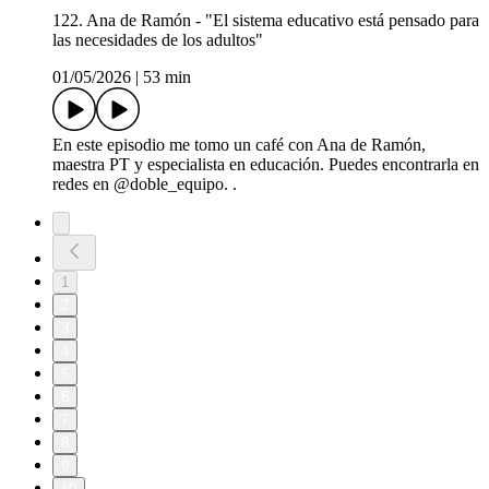
122. Ana de Ramón - "El sistema educativo está pensado para
las necesidades de los adultos"
01/05/2026
|
53 min
En este episodio me tomo un café con Ana de Ramón,
maestra PT y especialista en educación. Puedes encontrarla en
redes en @doble_equipo. .
1
2
3
4
5
6
7
8
9
10