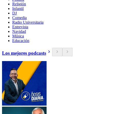
Religión
Infantil
DJ
Comedia
Radio Universitaria
Entrevista
Navidad
Música
Educación
Los mejores podcasts