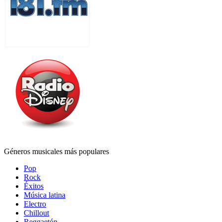
Géneros musicales más populares
Pop
Rock
Éxitos
Música latina
Electro
Chillout
Reggaetón