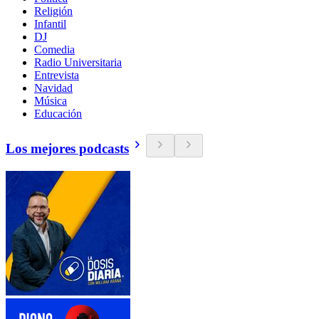
Religión
Infantil
DJ
Comedia
Radio Universitaria
Entrevista
Navidad
Música
Educación
Los mejores podcasts