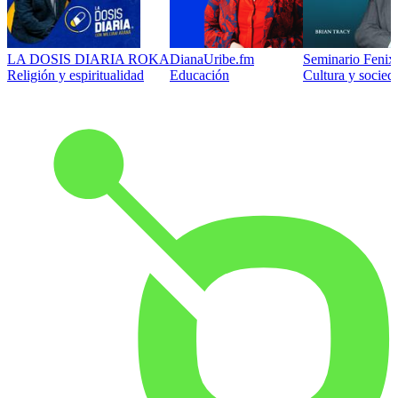
LA DOSIS DIARIA ROKA
DianaUribe.fm
Seminario Fenix 
Religión y espiritualidad
Educación
Cultura y socied