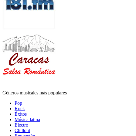
Géneros musicales más populares
Pop
Rock
Éxitos
Música latina
Electro
Chillout
Reggaetón