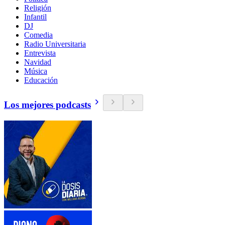
Religión
Infantil
DJ
Comedia
Radio Universitaria
Entrevista
Navidad
Música
Educación
Los mejores podcasts