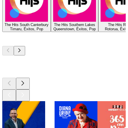
The Hits South Canterbury
The Hits Southern Lakes
The Hits Ro
Timaru, Éxitos, Pop
Queenstown, Éxitos, Pop
Rotorua, Éxit
Los mejores
podcasts
Los mejores
podcasts
Los mejores
podcasts