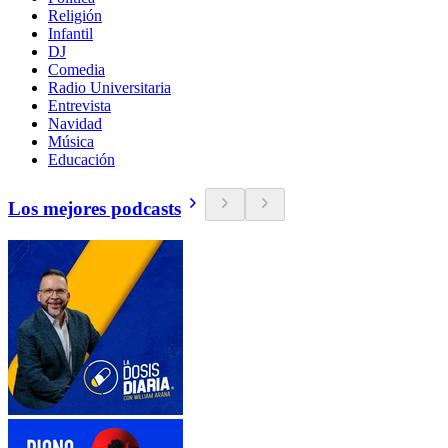
Religión
Infantil
DJ
Comedia
Radio Universitaria
Entrevista
Navidad
Música
Educación
Los mejores podcasts