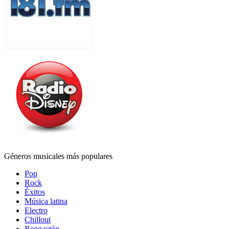
Géneros musicales más populares
Pop
Rock
Éxitos
Música latina
Electro
Chillout
Reggaetón