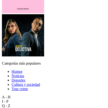
Categorías más populares
Humor
Noticias
Deportes
Cultura y sociedad
True crime
A - H
I - P
Q - Z