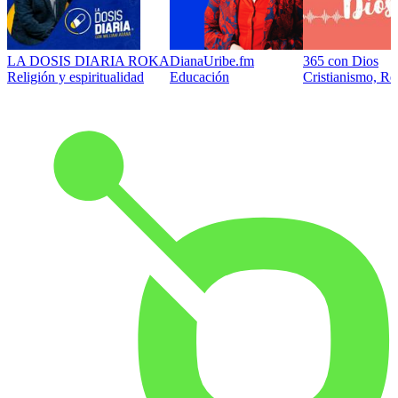
LA DOSIS DIARIA ROKA
DianaUribe.fm
365 con Dios
Religión y espiritualidad
Educación
Cristianismo, Rel