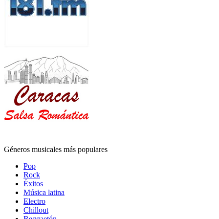
Géneros musicales más populares
Pop
Rock
Éxitos
Música latina
Electro
Chillout
Reggaetón