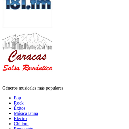
Géneros musicales más populares
Pop
Rock
Éxitos
Música latina
Electro
Chillout
Reggaetón