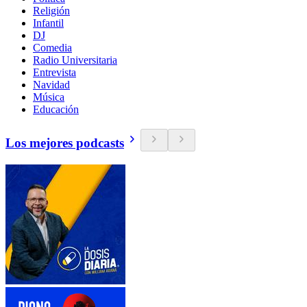
Religión
Infantil
DJ
Comedia
Radio Universitaria
Entrevista
Navidad
Música
Educación
Los mejores podcasts