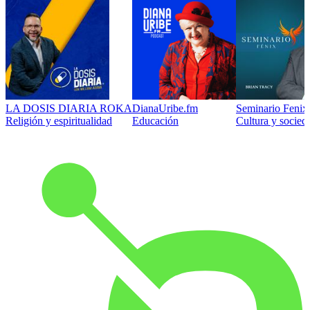
LA DOSIS DIARIA ROKA
DianaUribe.fm
Seminario Fenix 
Religión y espiritualidad
Educación
Cultura y socied