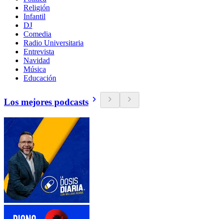
Religión
Infantil
DJ
Comedia
Radio Universitaria
Entrevista
Navidad
Música
Educación
Los mejores podcasts